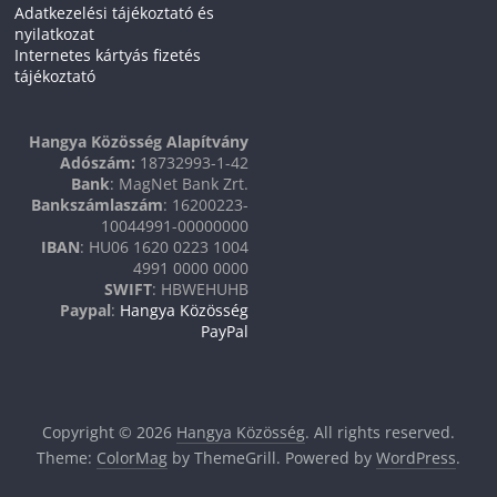
Adatkezelési tájékoztató és
nyilatkozat
Internetes kártyás fizetés
tájékoztató
Hangya Közösség Alapítvány
Adószám:
18732993-1-42
Bank
: MagNet Bank Zrt.
Bankszámlaszám
: 16200223-
10044991-00000000
IBAN
: HU06 1620 0223 1004
4991 0000 0000
SWIFT
: HBWEHUHB
Paypal
:
Hangya Közösség
PayPal
Copyright © 2026
Hangya Közösség
. All rights reserved.
Theme:
ColorMag
by ThemeGrill. Powered by
WordPress
.