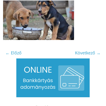
← Előző
Következő →