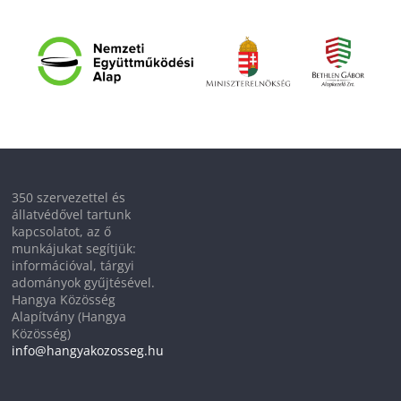
350 szervezettel és
állatvédővel tartunk
kapcsolatot, az ő
munkájukat segítjük:
információval, tárgyi
adományok gyűjtésével.
Hangya Közösség
Alapítvány (Hangya
Közösség)
info@hangyakozosseg.hu