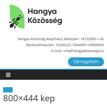
Hangya
Közösség
Hangya Közösség Alapítvány Adószám: 18732993-1-42
Bankszámlaszám: 16200223-10044991-00000000
Hangya
E-mail: info@hangyakozosseg.hu
Közösség
Hírek
800×444 kep