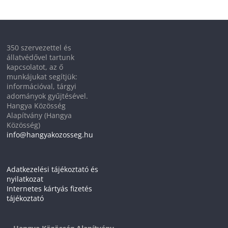
350 szervezettel és
állatvédővel tartunk
kapcsolatot, az ő
munkájukat segítjük:
információval, tárgyi
adományok gyűjtésével.
Hangya Közösség
Alapítvány (Hangya
Közösség)
info@hangyakozosseg.hu
Adatkezelési tájékoztató és
nyilatkozat
Internetes kártyás fizetés
tájékoztató