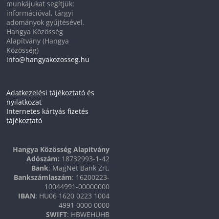
munkájukat segítjük:
információval, tárgyi
adományok gyűjtésével.
Hangya Közösség
Alapítvány (Hangya
Közösség)
info@hangyakozosseg.hu
Adatkezelési tájékoztató és
nyilatkozat
Internetes kártyás fizetés
tájékoztató
Hangya Közösség Alapítvány
Adószám:
18732993-1-42
Bank
: MagNet Bank Zrt.
Bankszámlaszám
: 16200223-
10044991-00000000
IBAN
: HU06 1620 0223 1004
4991 0000 0000
SWIFT
: HBWEHUHB