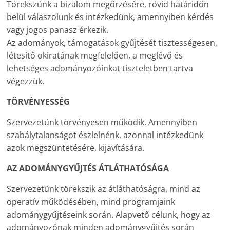
Törekszünk a bizalom megőrzésére, rövid határidőn
belül válaszolunk és intézkedünk, amennyiben kérdés
vagy jogos panasz érkezik.
Az adományok, támogatások gyűjtését tisztességesen,
létesítő okiratának megfelelően, a meglévő és
lehetséges adományozóinkat tiszteletben tartva
végezzük.
TÖRVÉNYESSÉG
Szervezetünk törvényesen működik. Amennyiben
szabálytalanságot észlelnénk, azonnal intézkedünk
azok megszüntetésére, kijavítására.
AZ ADOMÁNYGYŰJTÉS ÁTLÁTHATÓSÁGA
Szervezetünk törekszik az átláthatóságra, mind az
operatív működésében, mind programjaink
adománygyűjtéseink során. Alapvető célunk, hogy az
adományozónak minden adománygyűjtés során