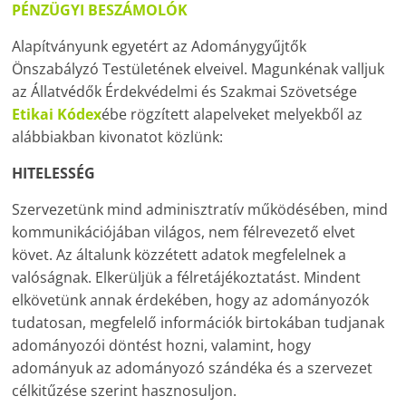
PÉNZÜGYI BESZÁMOLÓK
Alapítványunk egyetért az Adománygyűjtők
Önszabályzó Testületének elveivel. Magunkénak valljuk
az Állatvédők Érdekvédelmi és Szakmai Szövetsége
Etikai Kódex
ébe rögzített alapelveket melyekből az
alábbiakban kivonatot közlünk:
HITELESSÉG
Szervezetünk mind adminisztratív működésében, mind
kommunikációjában világos, nem félrevezető elvet
követ. Az általunk közzétett adatok megfelelnek a
valóságnak. Elkerüljük a félretájékoztatást. Mindent
elkövetünk annak érdekében, hogy az adományozók
tudatosan, megfelelő információk birtokában tudjanak
adományozói döntést hozni, valamint, hogy
adományuk az adományozó szándéka és a szervezet
célkitűzése szerint hasznosuljon.