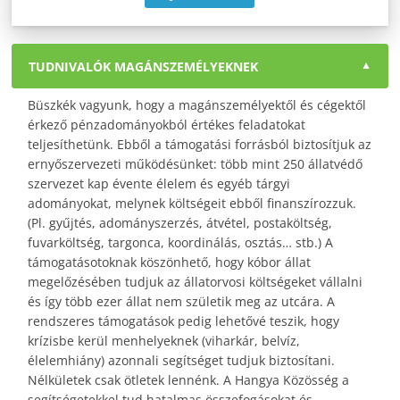
TUDNIVALÓK MAGÁNSZEMÉLYEKNEK
Büszkék vagyunk, hogy a magánszemélyektől és cégektől
érkező pénzadományokból értékes feladatokat
teljesíthetünk. Ebből a támogatási forrásból biztosítjuk az
ernyőszervezeti működésünket: több mint 250 állatvédő
szervezet kap évente élelem és egyéb tárgyi
adományokat, melynek költségeit ebből finanszírozzuk.
(Pl. gyűjtés, adományszerzés, átvétel, postaköltség,
fuvarköltség, targonca, koordinálás, osztás… stb.) A
támogatásotoknak köszönhető, hogy kóbor állat
megelőzésében tudjuk az állatorvosi költségeket vállalni
és így több ezer állat nem születik meg az utcára. A
rendszeres támogatások pedig lehetővé teszik, hogy
krízisbe kerül menhelyeknek (viharkár, belvíz,
élelemhiány) azonnali segítséget tudjuk biztosítani.
Nélkületek csak ötletek lennénk. A Hangya Közösség a
segítségetekkel tud hatalmas összefogásokat és