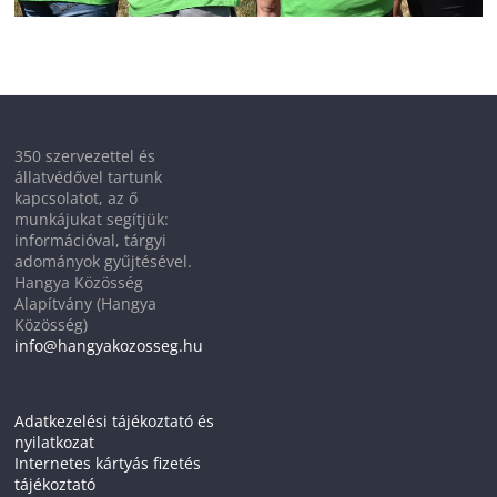
350 szervezettel és
állatvédővel tartunk
kapcsolatot, az ő
munkájukat segítjük:
információval, tárgyi
adományok gyűjtésével.
Hangya Közösség
Alapítvány (Hangya
Közösség)
info@hangyakozosseg.hu
Adatkezelési tájékoztató és
nyilatkozat
Internetes kártyás fizetés
tájékoztató