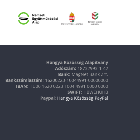
Hangya Közösség Alapítvány
Adószám:
18732993-1-42
Bank
: MagNet Bank Zrt.
Bankszámlaszám
: 16200223-10044991-00000000
IBAN
: HU06 1620 0223 1004 4991 0000 0000
SWIFT
: HBWEHUHB
Paypal
:
Hangya Közösség PayPal