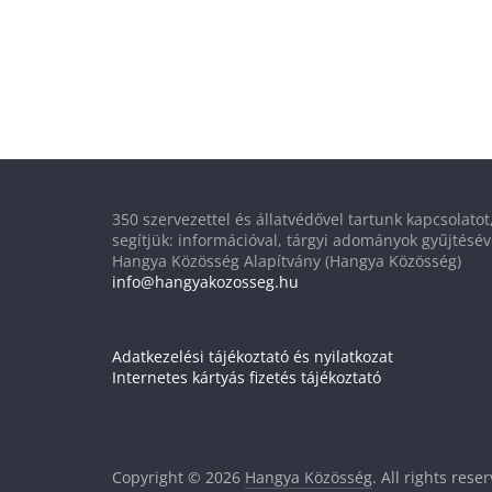
350 szervezettel és állatvédővel tartunk kapcsolato
segítjük: információval, tárgyi adományok gyűjtésév
Hangya Közösség Alapítvány (Hangya Közösség)
info@hangyakozosseg.hu
Adatkezelési tájékoztató és nyilatkozat
Internetes kártyás fizetés tájékoztató
Copyright © 2026
Hangya Közösség
. All rights rese