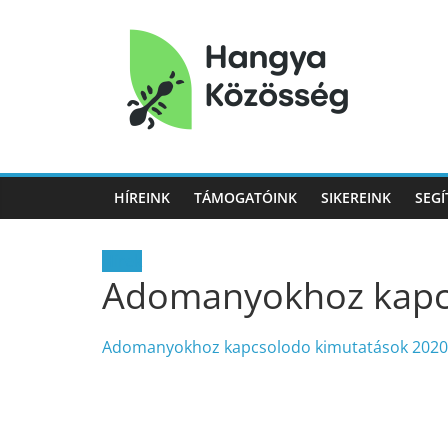
Hangya
Közösség
HÍREINK
TÁMOGATÓINK
SIKEREINK
SEGÍ
Hangya
Közösség
Hírek
Adomanyokhoz kapc
Adomanyokhoz kapcsolodo kimutatások 2020