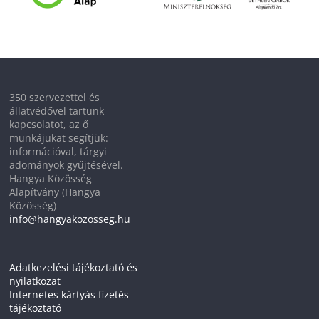
350 szervezettel és
állatvédővel tartunk
kapcsolatot, az ő
munkájukat segítjük:
információval, tárgyi
adományok gyűjtésével.
Hangya Közösség
Alapítvány (Hangya
Közösség)
info@hangyakozosseg.hu
Adatkezelési tájékoztató és
nyilatkozat
Internetes kártyás fizetés
tájékoztató