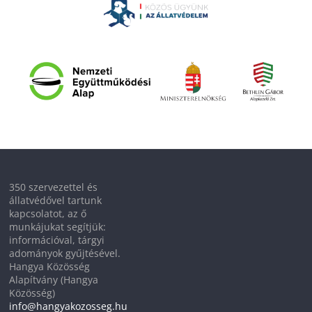
350 szervezettel és
állatvédővel tartunk
kapcsolatot, az ő
munkájukat segítjük:
információval, tárgyi
adományok gyűjtésével.
Hangya Közösség
Alapítvány (Hangya
Közösség)
info@hangyakozosseg.hu