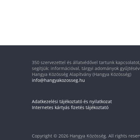
350 szervezettel és állatvédővel tartunk kapcsolato
segítjük: információval, tárgyi adományok gyűjtésév
Hangya Közösség Alapítvány (Hangya Közösség)
info@hangyakozosseg.hu
Adatkezelési tájékoztató és nyilatkozat
Internetes kártyás fizetés tájékoztató
Copyright © 2026
Hangya Közösség
. All rights rese