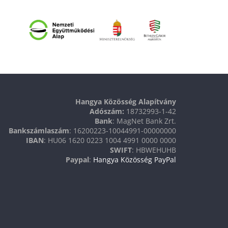
Hangya Közösség Alapítvány
Adószám:
18732993-1-42
Bank
: MagNet Bank Zrt.
Bankszámlaszám
: 16200223-10044991-00000000
IBAN
: HU06 1620 0223 1004 4991 0000 0000
SWIFT
: HBWEHUHB
Paypal
:
Hangya Közösség PayPal