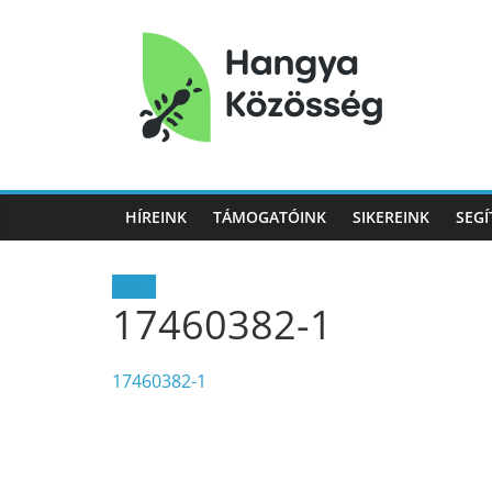
Hangya
Közösség
HÍREINK
TÁMOGATÓINK
SIKEREINK
SEGÍ
Hangya
Közösség
Hírek
17460382-1
17460382-1