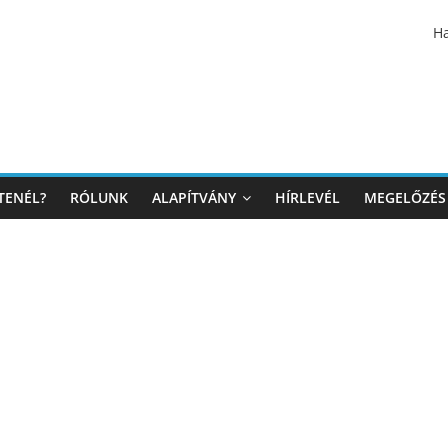
Ha
TENÉL?
RÓLUNK
ALAPÍTVÁNY
HÍRLEVÉL
MEGELŐZÉS