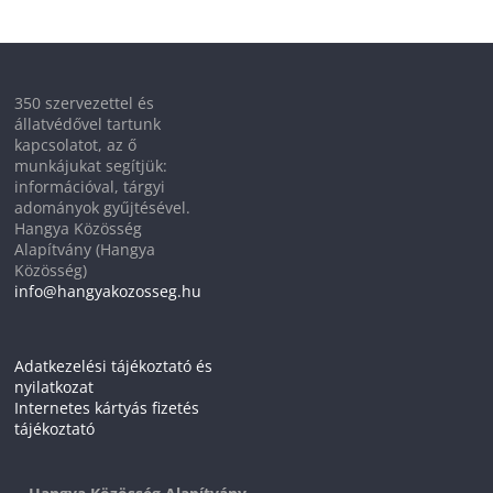
350 szervezettel és
állatvédővel tartunk
kapcsolatot, az ő
munkájukat segítjük:
információval, tárgyi
adományok gyűjtésével.
Hangya Közösség
Alapítvány (Hangya
Közösség)
info@hangyakozosseg.hu
Adatkezelési tájékoztató és
nyilatkozat
Internetes kártyás fizetés
tájékoztató