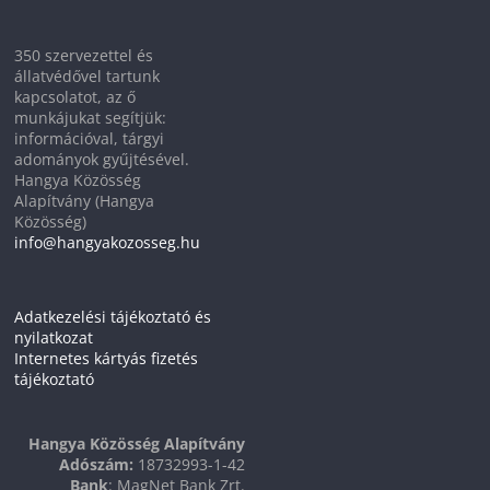
350 szervezettel és
állatvédővel tartunk
kapcsolatot, az ő
munkájukat segítjük:
információval, tárgyi
adományok gyűjtésével.
Hangya Közösség
Alapítvány (Hangya
Közösség)
info@hangyakozosseg.hu
Adatkezelési tájékoztató és
nyilatkozat
Internetes kártyás fizetés
tájékoztató
Hangya Közösség Alapítvány
Adószám:
18732993-1-42
Bank
: MagNet Bank Zrt.