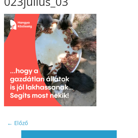
023julius_03
← Előző