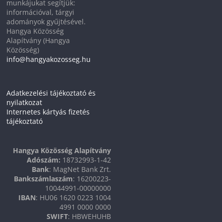
munkájukat segítjük:
információval, tárgyi
adományok gyűjtésével.
Hangya Közösség
Alapítvány (Hangya
Közösség)
info@hangyakozosseg.hu
Adatkezelési tájékoztató és
nyilatkozat
Internetes kártyás fizetés
tájékoztató
Hangya Közösség Alapítvány
Adószám:
18732993-1-42
Bank
: MagNet Bank Zrt.
Bankszámlaszám
: 16200223-
10044991-00000000
IBAN
: HU06 1620 0223 1004
4991 0000 0000
SWIFT
: HBWEHUHB