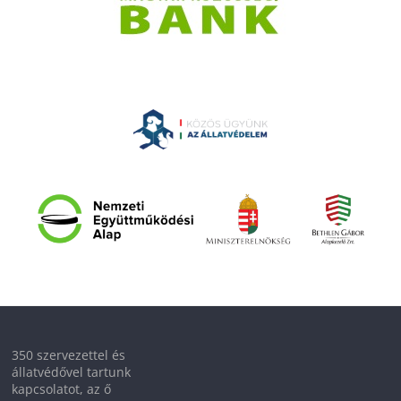
350 szervezettel és
állatvédővel tartunk
kapcsolatot, az ő