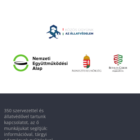
350 szervezettel és
állatvédővel tartunk
kapcsolatot, az ő
munkájukat segítjük:
információval, tárgyi