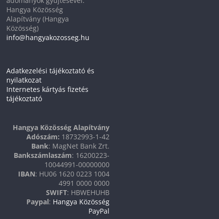
adományok gyűjtésével.
Hangya Közösség
Alapítvány (Hangya
Közösség)
info@hangyakozosseg.hu
Adatkezelési tájékoztató és
nyilatkozat
Internetes kártyás fizetés
tájékoztató
Hangya Közösség Alapítvány
Adószám:
18732993-1-42
Bank
: MagNet Bank Zrt.
Bankszámlaszám
: 16200223-
10044991-00000000
IBAN
: HU06 1620 0223 1004
4991 0000 0000
SWIFT
: HBWEHUHB
Paypal
:
Hangya Közösség
PayPal