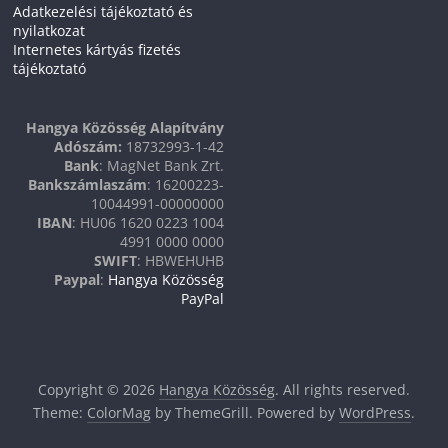
Adatkezelési tájékoztató és
nyilatkozat
Internetes kártyás fizetés
tájékoztató
Hangya Közösség Alapítvány
Adószám:
18732993-1-42
Bank
: MagNet Bank Zrt.
Bankszámlaszám
: 16200223-
10044991-00000000
IBAN
: HU06 1620 0223 1004
4991 0000 0000
SWIFT
: HBWEHUHB
Paypal
:
Hangya Közösség
PayPal
Copyright © 2026
Hangya Közösség
. All rights reserved.
Theme:
ColorMag
by ThemeGrill. Powered by
WordPress
.