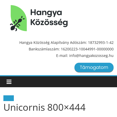
Hangya
Közösség
Hangya Közösség Alapítvány Adószám: 18732993-1-42
Bankszámlaszám: 16200223-10044991-00000000
Hangya
E-mail: info@hangyakozosseg.hu
Közösség
Hírek
Unicornis 800×444