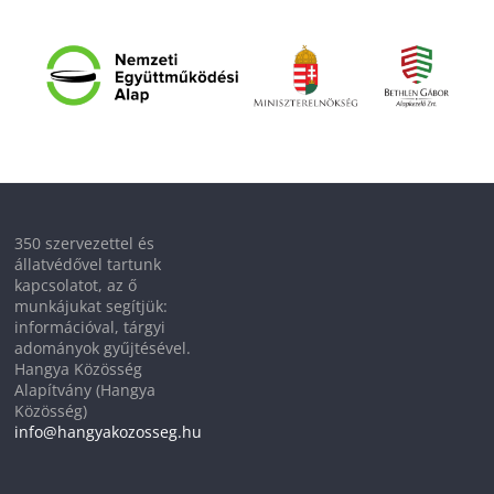
350 szervezettel és
állatvédővel tartunk
kapcsolatot, az ő
munkájukat segítjük:
információval, tárgyi
adományok gyűjtésével.
Hangya Közösség
Alapítvány (Hangya
Közösség)
info@hangyakozosseg.hu