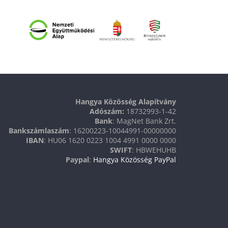
Hangya Közösség Alapítvány
Adószám:
18732993-1-42
Bank
: MagNet Bank Zrt.
Bankszámlaszám
: 16200223-10044991-00000000
IBAN
: HU06 1620 0223 1004 4991 0000 0000
SWIFT
: HBWEHUHB
Paypal
:
Hangya Közösség PayPal