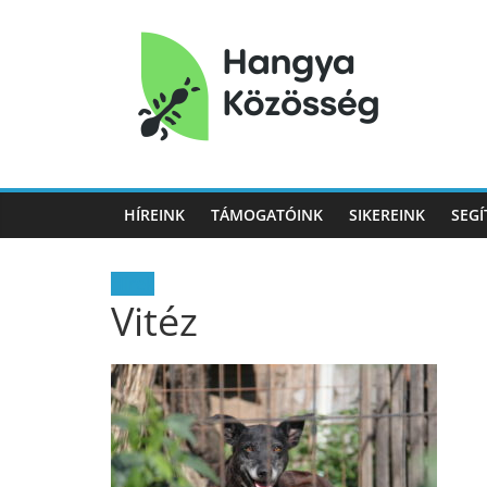
Hangya
Közösség
HÍREINK
TÁMOGATÓINK
SIKEREINK
SEGÍ
Hangya
Közösség
Hírek
Vitéz