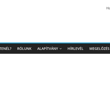
Ha
TENÉL?
RÓLUNK
ALAPÍTVÁNY
HÍRLEVÉL
MEGELŐZÉS