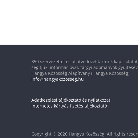
350 szervezettel és állatvédővel tartunk kapcsolato
segítjük: információval, tárgyi adományok gyűjtésév
Hangya Közösség Alapítvány (Hangya Közösség)
info@hangyakozosseg.hu
Adatkezelési tájékoztató és nyilatkozat
Internetes kártyás fizetés tájékoztató
Copyright © 2026
Hangya Közösség
. All rights rese