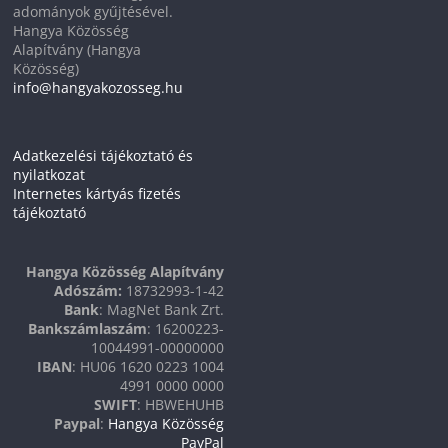
adományok gyűjtésével.
Hangya Közösség
Alapítvány (Hangya
Közösség)
info@hangyakozosseg.hu
Adatkezelési tájékoztató és
nyilatkozat
Internetes kártyás fizetés
tájékoztató
Hangya Közösség Alapítvány
Adószám:
18732993-1-42
Bank
: MagNet Bank Zrt.
Bankszámlaszám
: 16200223-
10044991-00000000
IBAN
: HU06 1620 0223 1004
4991 0000 0000
SWIFT
: HBWEHUHB
Paypal
:
Hangya Közösség
PayPal