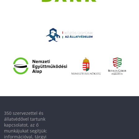
350 szervezettel és
állatvédővel tartunk
kapcsolatot, az ő
munkájukat segítjük:
információval, tárgyi