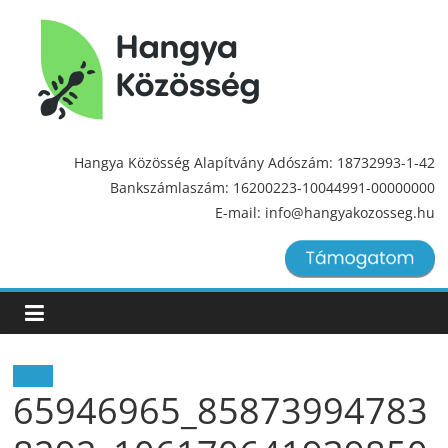
Hangya
Közösség
Hangya Közösség Alapítvány Adószám: 18732993-1-42
Bankszámlaszám: 16200223-10044991-00000000
Hangya
E-mail: info@hangyakozosseg.hu
Közösség
Hírek
65946965_85873994783