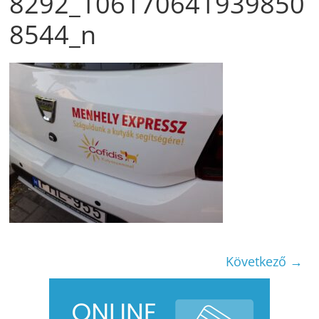
8292_106170641939850
8544_n
Következő →