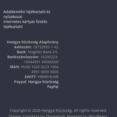
Adatkezelési tájékoztató és
nyilatkozat
Internetes kártyás fizetés
tájékoztató
Hangya Közösség Alapítvány
Adószám:
18732993-1-42
Bank
: MagNet Bank Zrt.
Bankszámlaszám
: 16200223-
10044991-00000000
IBAN
: HU06 1620 0223 1004
4991 0000 0000
SWIFT
: HBWEHUHB
Paypal
:
Hangya Közösség
PayPal
Copyright © 2026
Hangya Közösség
. All rights reserved.
Theme:
ColorMag
by ThemeGrill. Powered by
WordPress
.