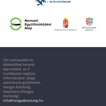
350 szervezettel és
állatvédővel tartunk
kapcsolatot, az ő
munkájukat segítjük:
információval, tárgyi
adományok gyűjtésével.
Hangya Közösség
Alapítvány (Hangya
Közösség)
info@hangyakozosseg.hu