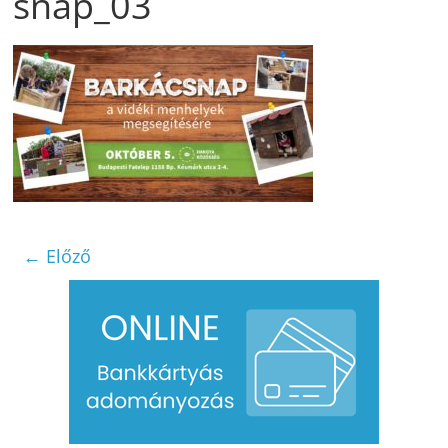
snap_03
← Előző