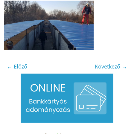
← Előző
Következő →