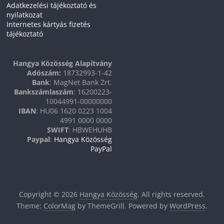
Adatkezelési tájékoztató és
nyilatkozat
Internetes kártyás fizetés
tájékoztató
Hangya Közösség Alapítvány
Adószám:
18732993-1-42
Bank
: MagNet Bank Zrt.
Bankszámlaszám
: 16200223-
10044991-00000000
IBAN
: HU06 1620 0223 1004
4991 0000 0000
SWIFT
: HBWEHUHB
Paypal
:
Hangya Közösség
PayPal
Copyright © 2026
Hangya Közösség
. All rights reserved.
Theme:
ColorMag
by ThemeGrill. Powered by
WordPress
.