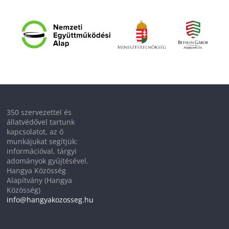
350 szervezettel és
állatvédővel tartunk
kapcsolatot, az ő
munkájukat segítjük:
információval, tárgyi
adományok gyűjtésével.
Hangya Közösség
Alapítvány (Hangya
Közösség)
info@hangyakozosseg.hu