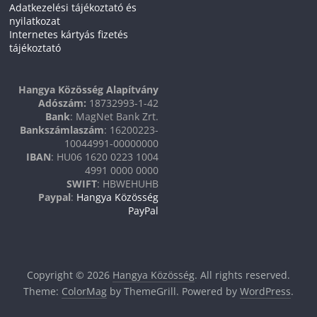
Adatkezelési tájékoztató és
nyilatkozat
Internetes kártyás fizetés
tájékoztató
Hangya Közösség Alapítvány
Adószám:
18732993-1-42
Bank
: MagNet Bank Zrt.
Bankszámlaszám
: 16200223-
10044991-00000000
IBAN
: HU06 1620 0223 1004
4991 0000 0000
SWIFT
: HBWEHUHB
Paypal
:
Hangya Közösség
PayPal
Copyright © 2026
Hangya Közösség
. All rights reserved.
Theme:
ColorMag
by ThemeGrill. Powered by
WordPress
.