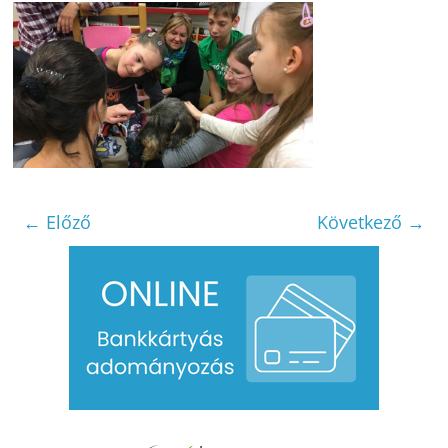
← Előző
Következő →