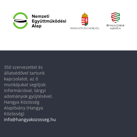
350 szervezettel és
állatvédővel tartunk
kapcsolatot, az ő
munkájukat segítjük:
információval, tárgyi
adományok gyűjtésével.
Hangya Közösség
Alapítvány (Hangya
Közösség)
info@hangyakozosseg.hu