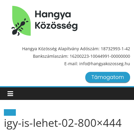
Hangya
Közösség
Hangya Közösség Alapítvány Adószám: 18732993-1-42
Bankszámlaszám: 16200223-10044991-00000000
Hangya
E-mail: info@hangyakozosseg.hu
Közösség
Hírek
igy-is-lehet-02-800×444