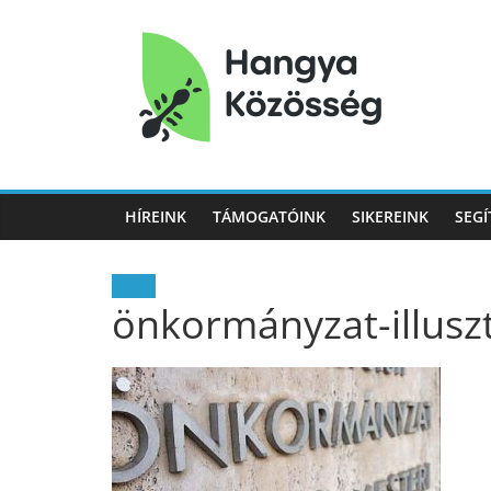
Hangya
Közösség
HÍREINK
TÁMOGATÓINK
SIKEREINK
SEGÍ
Hangya
Közösség
Hírek
önkormányzat-illusz