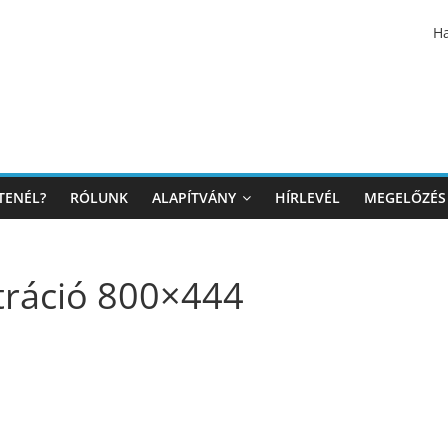
Ha
TENÉL?
RÓLUNK
ALAPÍTVÁNY
HÍRLEVÉL
MEGELŐZÉS
tráció 800×444