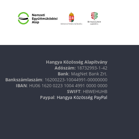
Hangya Közösség Alapítvány
Adószám:
18732993-1-42
Bank
: MagNet Bank Zrt.
Bankszámlaszám
: 16200223-10044991-00000000
IBAN
: HU06 1620 0223 1004 4991 0000 0000
SWIFT
: HBWEHUHB
Paypal
:
Hangya Közösség PayPal