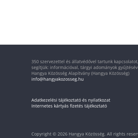
350 szervezettel és állatvédővel tartunk kapcsolato
segítjük: információval, tárgyi adományok gyűjtésév
Hangya Közösség Alapítvány (Hangya Közösség)
info@hangyakozosseg.hu
Adatkezelési tájékoztató és nyilatkozat
Internetes kártyás fizetés tájékoztató
Copyright © 2026
Hangya Közösség
. All rights rese