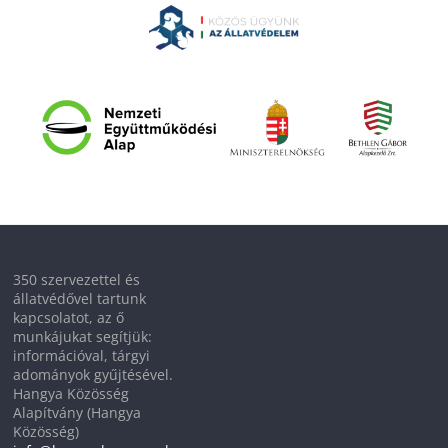
350 szervezettel és
állatvédővel tartunk
kapcsolatot, az ő
munkájukat segítjük:
információval, tárgyi
adományok gyűjtésével.
Hangya Közösség
Alapítvány (Hangya
Közösség)