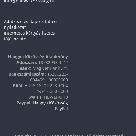
info@hangyakozosseg.hu
Adatkezelési tájékoztató és
nyilatkozat
Internetes kártyás fizetés
tájékoztató
Hangya Közösség Alapítvány
Adószám:
18732993-1-42
Bank
: MagNet Bank Zrt.
Bankszámlaszám
: 16200223-
10044991-00000000
IBAN
: HU06 1620 0223 1004
4991 0000 0000
SWIFT
: HBWEHUHB
Paypal
:
Hangya Közösség
PayPal