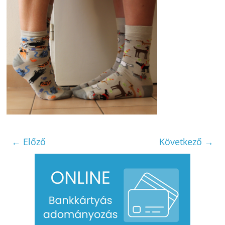
← Előző
Következő →