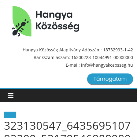
Hangya
Közösség
Hangya Közösség Alapítvány Adószám: 18732993-1-42
Bankszámlaszám: 16200223-10044991-00000000
Hangya
E-mail: info@hangyakozosseg.hu
Közösség
Hírek
323130547_6435695107