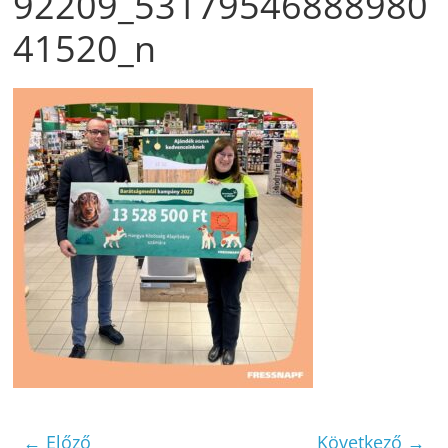
92209_53179546888980
41520_n
← Előző
Következő →