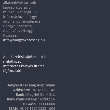
állatvédővel tartunk
kapcsolatot, az ő
munkájukat segítjük:
információval, tárgyi
adományok gyűjtésével.
Hangya Közösség
Alapítvány (Hangya
Közösség)
info@hangyakozosseg.hu
Adatkezelési tájékoztató és
nyilatkozat
Internetes kártyás fizetés
tájékoztató
Hangya Közösség Alapítvány
Adószám:
18732993-1-42
Bank
: MagNet Bank Zrt.
Bankszámlaszám
: 16200223-
10044991-00000000
IBAN
: HU06 1620 0223 1004