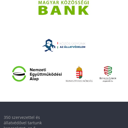
350 szervezettel és
állatvédővel tartunk