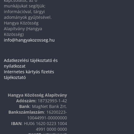
kapcsolatot, az ő
munkájukat segítjük:
információval, tárgyi
adományok gyűjtésével.
Hangya Közösség
Alapítvány (Hangya
Közösség)
info@hangyakozosseg.hu
Adatkezelési tájékoztató és
nyilatkozat
Internetes kártyás fizetés
tájékoztató
Hangya Közösség Alapítvány
Adószám:
18732993-1-42
Bank
: MagNet Bank Zrt.
Bankszámlaszám
: 16200223-
10044991-00000000
IBAN
: HU06 1620 0223 1004
4991 0000 0000