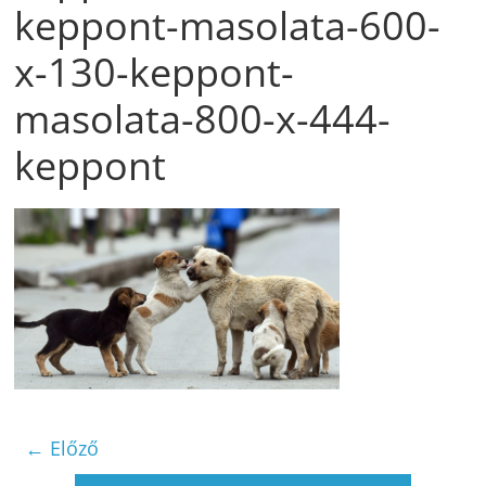
keppont-masolata-600-
x-130-keppont-
masolata-800-x-444-
keppont
← Előző