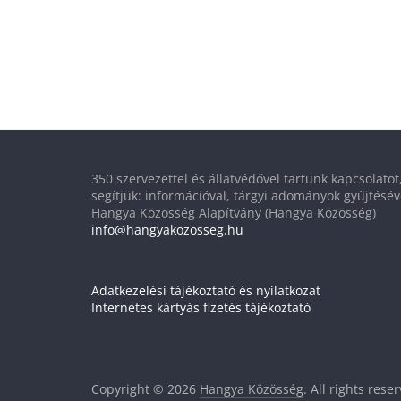
350 szervezettel és állatvédővel tartunk kapcsolato
segítjük: információval, tárgyi adományok gyűjtésév
Hangya Közösség Alapítvány (Hangya Közösség)
info@hangyakozosseg.hu
Adatkezelési tájékoztató és nyilatkozat
Internetes kártyás fizetés tájékoztató
Copyright © 2026
Hangya Közösség
. All rights rese