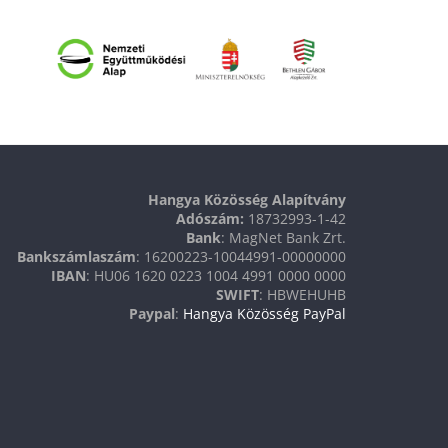
Hangya Közösség Alapítvány
Adószám:
18732993-1-42
Bank
: MagNet Bank Zrt.
Bankszámlaszám
: 16200223-10044991-00000000
IBAN
: HU06 1620 0223 1004 4991 0000 0000
SWIFT
: HBWEHUHB
Paypal
:
Hangya Közösség PayPal