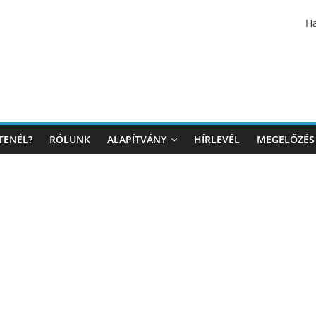
Ha
TENÉL?
RÓLUNK
ALAPÍTVÁNY
HÍRLEVÉL
MEGELŐZÉS