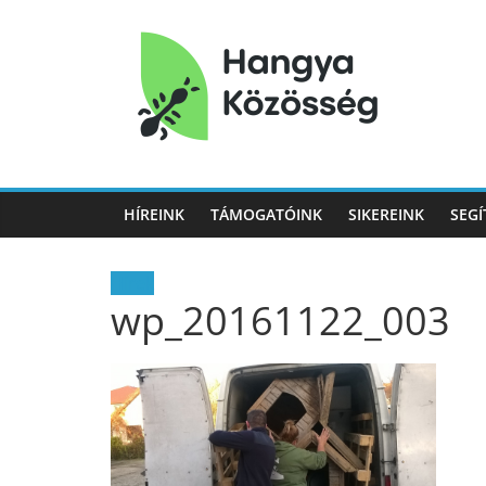
Hangya
Közösség
HÍREINK
TÁMOGATÓINK
SIKEREINK
SEGÍ
Hangya
Közösség
Hírek
wp_20161122_003