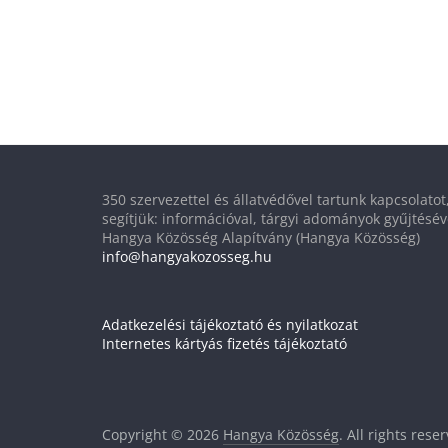
350 szervezettel és állatvédővel tartunk kapcsolato
segítjük: információval, tárgyi adományok gyűjtésév
Hangya Közösség Alapítvány (Hangya Közösség)
info@hangyakozosseg.hu
Adatkezelési tájékoztató és nyilatkozat
Internetes kártyás fizetés tájékoztató
Copyright © 2026
Hangya Közösség
. All rights rese