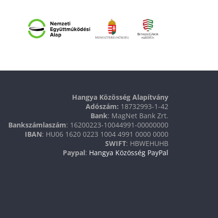
Hangya Közösség Alapítvány
Adószám:
18732993-1-42
Bank
: MagNet Bank Zrt.
Bankszámlaszám
: 16200223-10044991-00000000
IBAN
: HU06 1620 0223 1004 4991 0000 0000
SWIFT
: HBWEHUHB
Paypal
:
Hangya Közösség PayPal