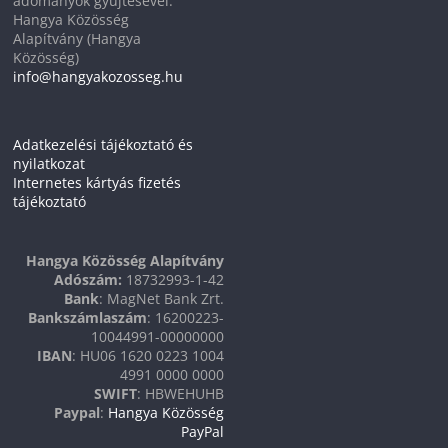
adományok gyűjtésével.
Hangya Közösség
Alapítvány (Hangya
Közösség)
info@hangyakozosseg.hu
Adatkezelési tájékoztató és
nyilatkozat
Internetes kártyás fizetés
tájékoztató
Hangya Közösség Alapítvány
Adószám:
18732993-1-42
Bank
: MagNet Bank Zrt.
Bankszámlaszám
: 16200223-
10044991-00000000
IBAN
: HU06 1620 0223 1004
4991 0000 0000
SWIFT
: HBWEHUHB
Paypal
:
Hangya Közösség
PayPal