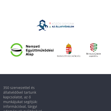
350 szervezettel és
állatvédővel tartunk
kapcsolatot, az ő
munkájukat segítjük:
információval, tárgyi