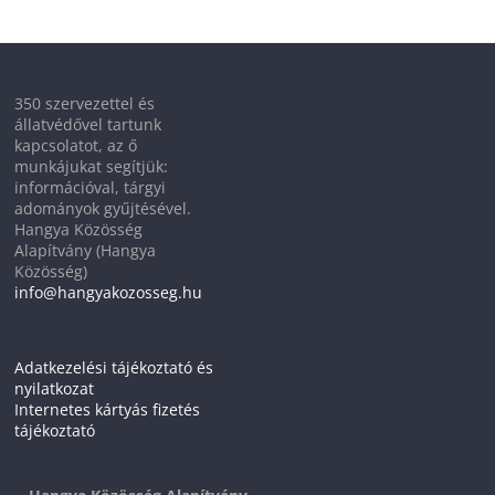
350 szervezettel és
állatvédővel tartunk
kapcsolatot, az ő
munkájukat segítjük:
információval, tárgyi
adományok gyűjtésével.
Hangya Közösség
Alapítvány (Hangya
Közösség)
info@hangyakozosseg.hu
Adatkezelési tájékoztató és
nyilatkozat
Internetes kártyás fizetés
tájékoztató