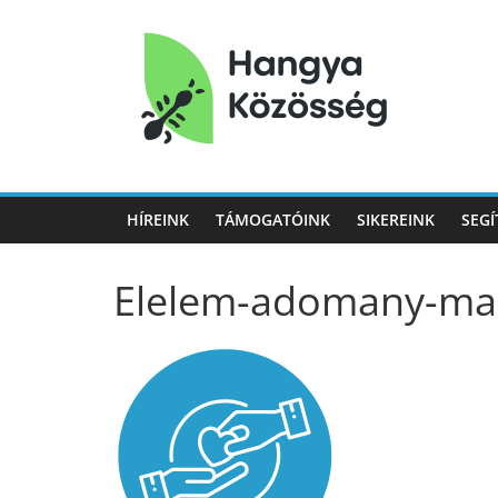
Hangya
Közösség
HÍREINK
TÁMOGATÓINK
SIKEREINK
SEGÍ
Hangya
Közösség
Elelem-adomany-mas