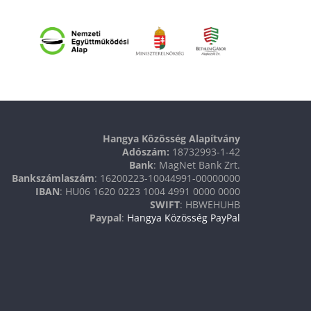
Hangya Közösség Alapítvány
Adószám:
18732993-1-42
Bank
: MagNet Bank Zrt.
Bankszámlaszám
: 16200223-10044991-00000000
IBAN
: HU06 1620 0223 1004 4991 0000 0000
SWIFT
: HBWEHUHB
Paypal
:
Hangya Közösség PayPal