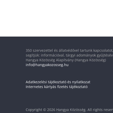
350 szervezettel és állatvédővel tartunk kapcsolato
segítjük: információval, tárgyi adományok gyűjtésév
Hangya Közösség Alapítvány (Hangya Közösség)
info@hangyakozosseg.hu
Adatkezelési tájékoztató és nyilatkozat
Internetes kártyás fizetés tájékoztató
Copyright © 2026
Hangya Közösség
. All rights rese