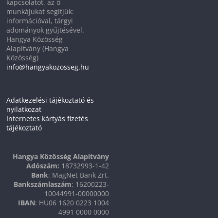
kapcsolatot, az ő
munkájukat segítjük:
információval, tárgyi
adományok gyűjtésével.
Hangya Közösség
Alapítvány (Hangya
Közösség)
info@hangyakozosseg.hu
Adatkezelési tájékoztató és
nyilatkozat
Internetes kártyás fizetés
tájékoztató
Hangya Közösség Alapítvány
Adószám:
18732993-1-42
Bank
: MagNet Bank Zrt.
Bankszámlaszám
: 16200223-
10044991-00000000
IBAN
: HU06 1620 0223 1004
4991 0000 0000