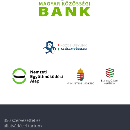
350 szervezettel és
állatvédővel tartunk