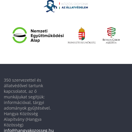
350 szervezettel és
állatvédővel tartunk
kapcsolatot, az ő
munkájukat segítjük:
információval, tárgyi
adományok gyűjtésével.
Hangya Közösség
Alapítvány (Hangya
Közösség)
info@hangyakozosseg.hu