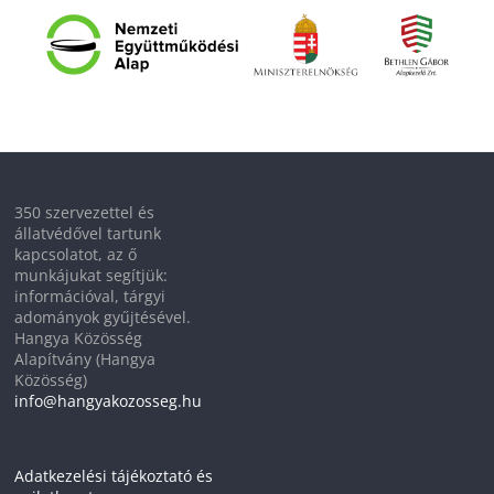
350 szervezettel és
állatvédővel tartunk
kapcsolatot, az ő
munkájukat segítjük:
információval, tárgyi
adományok gyűjtésével.
Hangya Közösség
Alapítvány (Hangya
Közösség)
info@hangyakozosseg.hu
Adatkezelési tájékoztató és