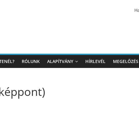
Ha
TENÉL?
RÓLUNK
ALAPÍTVÁNY
HÍRLEVÉL
MEGELŐZÉS
 képpont)