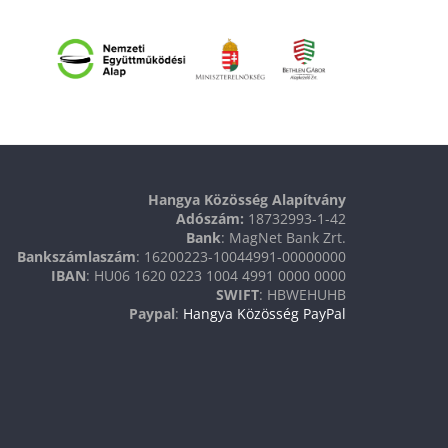
Hangya Közösség Alapítvány
Adószám:
18732993-1-42
Bank
: MagNet Bank Zrt.
Bankszámlaszám
: 16200223-10044991-00000000
IBAN
: HU06 1620 0223 1004 4991 0000 0000
SWIFT
: HBWEHUHB
Paypal
:
Hangya Közösség PayPal