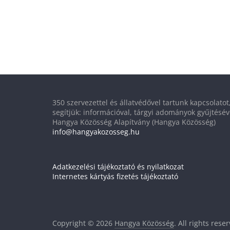
350 szervezettel és állatvédővel tartunk kapcsolato
segítjük: információval, tárgyi adományok gyűjtésév
Hangya Közösség Alapítvány (Hangya Közösség)
info@hangyakozosseg.hu
Adatkezelési tájékoztató és nyilatkozat
Internetes kártyás fizetés tájékoztató
Copyright © 2026
Hangya Közösség
. All rights rese