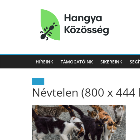
Hangya
Közösség
HÍREINK
TÁMOGATÓINK
SIKEREINK
SEGÍ
Hangya
Közösség
Hírek
Névtelen (800 x 444