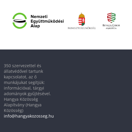
350 szervezettel és
állatvédővel tartunk
kapcsolatot, az ő
munkájukat segítjük:
információval, tárgyi
adományok gyűjtésével.
Hangya Közösség
Alapítvány (Hangya
Közösség)
info@hangyakozosseg.hu