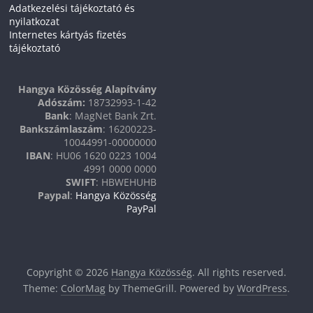
Adatkezelési tájékoztató és
nyilatkozat
Internetes kártyás fizetés
tájékoztató
Hangya Közösség Alapítvány
Adószám:
18732993-1-42
Bank
: MagNet Bank Zrt.
Bankszámlaszám
: 16200223-
10044991-00000000
IBAN
: HU06 1620 0223 1004
4991 0000 0000
SWIFT
: HBWEHUHB
Paypal
:
Hangya Közösség
PayPal
Copyright © 2026
Hangya Közösség
. All rights reserved.
Theme:
ColorMag
by ThemeGrill. Powered by
WordPress
.