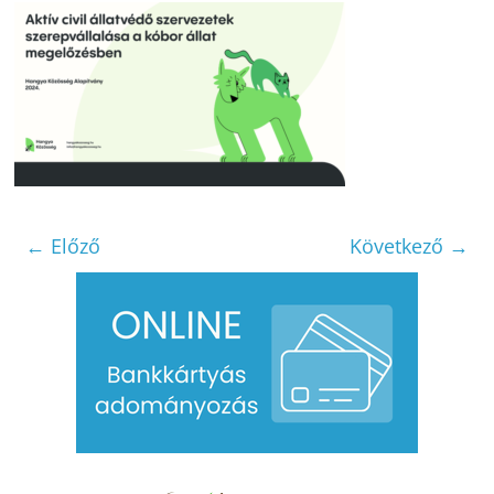
← Előző
Következő →