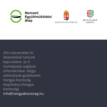
350 szervezettel és
állatvédővel tartunk
kapcsolatot, az ő
munkájukat segítjük:
információval, tárgyi
adományok gyűjtésével.
Hangya Közösség
Alapítvány (Hangya
Közösség)
info@hangyakozosseg.hu