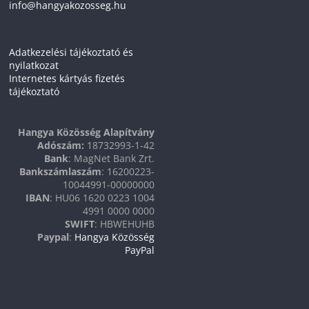
info@hangyakozosseg.hu
Adatkezelési tájékoztató és
nyilatkozat
Internetes kártyás fizetés
tájékoztató
Hangya Közösség Alapítvány
Adószám:
18732993-1-42
Bank
: MagNet Bank Zrt.
Bankszámlaszám
: 16200223-
10044991-00000000
IBAN
: HU06 1620 0223 1004
4991 0000 0000
SWIFT
: HBWEHUHB
Paypal
:
Hangya Közösség
PayPal