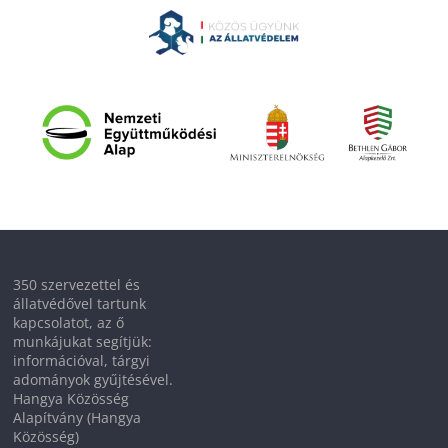
350 szervezettel és
állatvédővel tartunk
kapcsolatot, az ő
munkájukat segítjük:
információval, tárgyi
adományok gyűjtésével.
Hangya Közösség
Alapítvány (Hangya
Közösség)