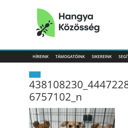
Hangya
Közösség
HÍREINK
TÁMOGATÓINK
SIKEREINK
SEGÍ
Hangya
Közösség
Hírek
438108230_444722
6757102_n