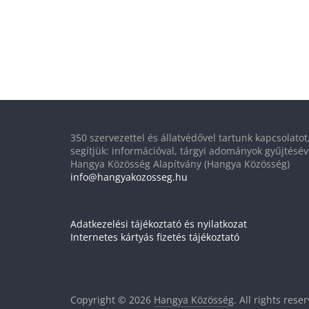
350 szervezettel és állatvédővel tartunk kapcsolato
segítjük: információval, tárgyi adományok gyűjtésév
Hangya Közösség Alapítvány (Hangya Közösség)
info@hangyakozosseg.hu
Adatkezelési tájékoztató és nyilatkozat
Internetes kártyás fizetés tájékoztató
Copyright © 2026
Hangya Közösség
. All rights rese