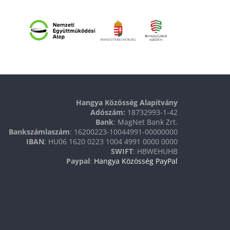
Hangya Közösség Alapítvány
Adószám:
18732993-1-42
Bank
: MagNet Bank Zrt.
Bankszámlaszám
: 16200223-10044991-00000000
IBAN
: HU06 1620 0223 1004 4991 0000 0000
SWIFT
: HBWEHUHB
Paypal
:
Hangya Közösség PayPal