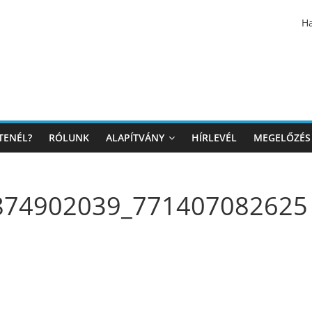
Ha
TENÉL?
RÓLUNK
ALAPÍTVÁNY
HÍRLEVÉL
MEGELŐZÉS
874902039_771407082625