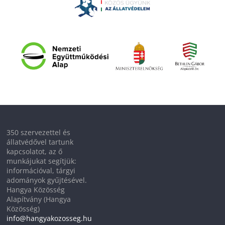
350 szervezettel és
állatvédővel tartunk
kapcsolatot, az ő
munkájukat segítjük:
információval, tárgyi
adományok gyűjtésével.
Hangya Közösség
Alapítvány (Hangya
Közösség)
info@hangyakozosseg.hu