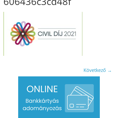
606436c3cd48f
Következő →