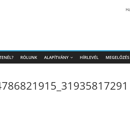
Ha
TENÉL?
RÓLUNK
ALAPÍTVÁNY
HÍRLEVÉL
MEGELŐZÉS
4786821915_31935817291