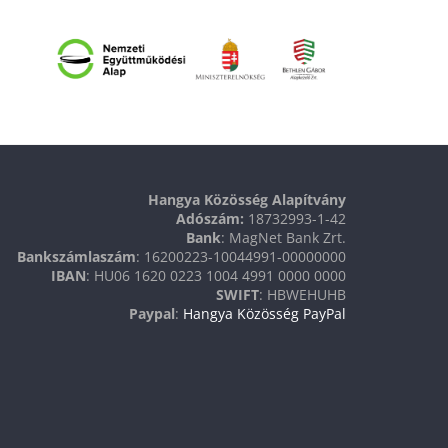
Hangya Közösség Alapítvány
Adószám:
18732993-1-42
Bank
: MagNet Bank Zrt.
Bankszámlaszám
: 16200223-10044991-00000000
IBAN
: HU06 1620 0223 1004 4991 0000 0000
SWIFT
: HBWEHUHB
Paypal
:
Hangya Közösség PayPal