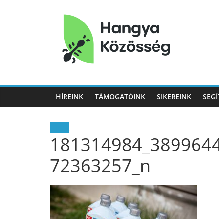
Hangya
Közösség
HÍREINK
TÁMOGATÓINK
SIKEREINK
SEGÍ
Hangya
Közösség
Hírek
181314984_389964
72363257_n