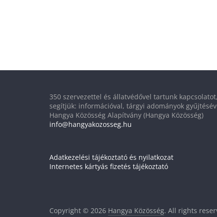
350 szervezettel és állatvédővel tartunk kapcsolato
segítjük: információval, tárgyi adományok gyűjtésév
Hangya Közösség Alapítvány (Hangya Közösség)
info@hangyakozosseg.hu
Adatkezelési tájékoztató és nyilatkozat
Internetes kártyás fizetés tájékoztató
Copyright © 2026
Hangya Közösség
. All rights rese