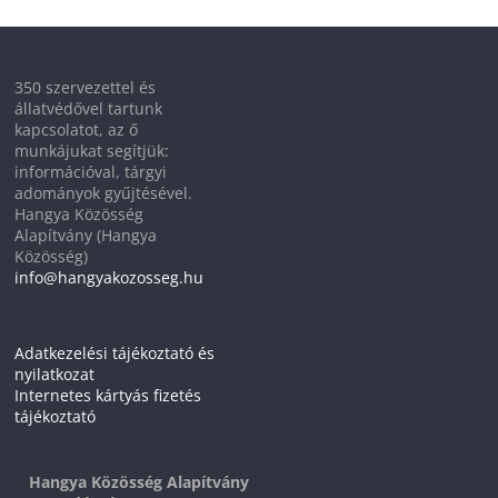
350 szervezettel és
állatvédővel tartunk
kapcsolatot, az ő
munkájukat segítjük:
információval, tárgyi
adományok gyűjtésével.
Hangya Közösség
Alapítvány (Hangya
Közösség)
info@hangyakozosseg.hu
Adatkezelési tájékoztató és
nyilatkozat
Internetes kártyás fizetés
tájékoztató
Hangya Közösség Alapítvány