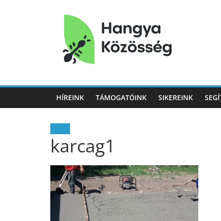
Hangya
Közösség
HÍREINK
TÁMOGATÓINK
SIKEREINK
SEGÍ
Hangya
Közösség
Hírek
karcag1