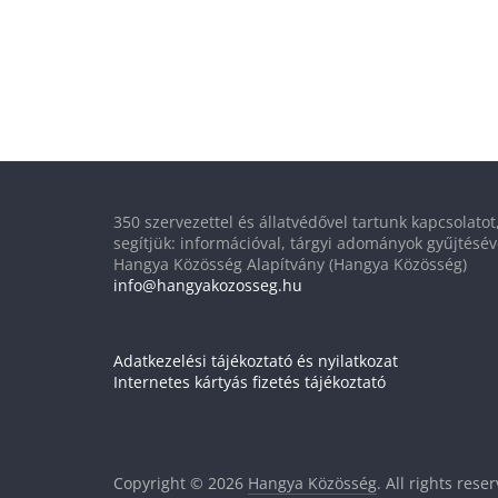
350 szervezettel és állatvédővel tartunk kapcsolato
segítjük: információval, tárgyi adományok gyűjtésév
Hangya Közösség Alapítvány (Hangya Közösség)
info@hangyakozosseg.hu
Adatkezelési tájékoztató és nyilatkozat
Internetes kártyás fizetés tájékoztató
Copyright © 2026
Hangya Közösség
. All rights rese