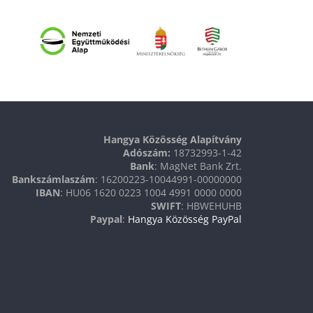
Hangya Közösség Alapítvány
Adószám:
18732993-1-42
Bank
: MagNet Bank Zrt.
Bankszámlaszám
: 16200223-10044991-00000000
IBAN
: HU06 1620 0223 1004 4991 0000 0000
SWIFT
: HBWEHUHB
Paypal
:
Hangya Közösség PayPal