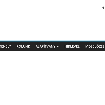
Ha
TENÉL?
RÓLUNK
ALAPÍTVÁNY
HÍRLEVÉL
MEGELŐZÉS