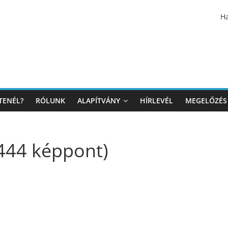
Ha
TENÉL?
RÓLUNK
ALAPÍTVÁNY
HÍRLEVÉL
MEGELŐZÉS
444 képpont)