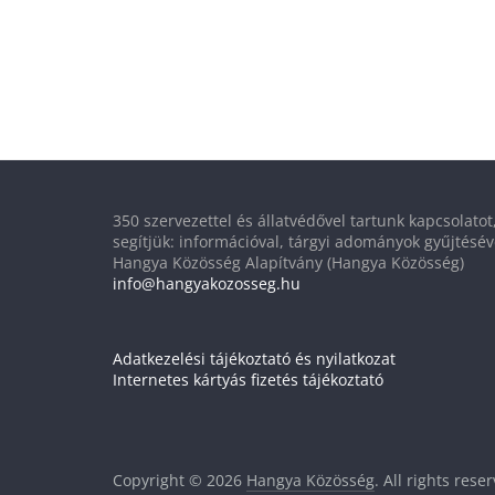
350 szervezettel és állatvédővel tartunk kapcsolato
segítjük: információval, tárgyi adományok gyűjtésév
Hangya Közösség Alapítvány (Hangya Közösség)
info@hangyakozosseg.hu
Adatkezelési tájékoztató és nyilatkozat
Internetes kártyás fizetés tájékoztató
Copyright © 2026
Hangya Közösség
. All rights rese