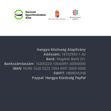
Hangya Közösség Alapítvány
Adószám:
18732993-1-42
Bank
: MagNet Bank Zrt.
Bankszámlaszám
: 16200223-10044991-00000000
IBAN
: HU06 1620 0223 1004 4991 0000 0000
SWIFT
: HBWEHUHB
Paypal
:
Hangya Közösség PayPal