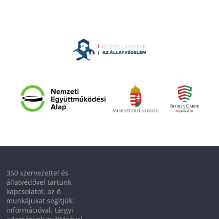
350 szervezettel és
állatvédővel tartunk
kapcsolatot, az ő
munkájukat segítjük:
információval, tárgyi