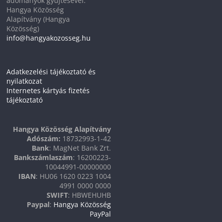
adományok gyűjtésével.
Hangya Közösség
Alapítvány (Hangya
Közösség)
info@hangyakozosseg.hu
Adatkezelési tájékoztató és
nyilatkozat
Internetes kártyás fizetés
tájékoztató
Hangya Közösség Alapítvány
Adószám:
18732993-1-42
Bank
: MagNet Bank Zrt.
Bankszámlaszám
: 16200223-
10044991-00000000
IBAN
: HU06 1620 0223 1004
4991 0000 0000
SWIFT
: HBWEHUHB
Paypal
:
Hangya Közösség
PayPal