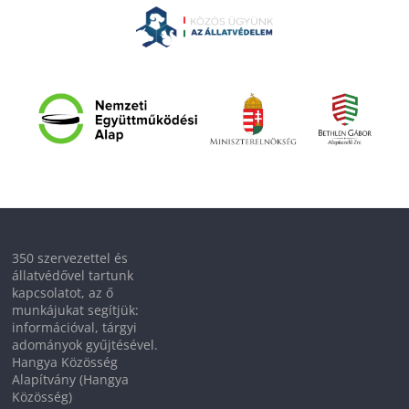
350 szervezettel és
állatvédővel tartunk
kapcsolatot, az ő
munkájukat segítjük:
információval, tárgyi
adományok gyűjtésével.
Hangya Közösség
Alapítvány (Hangya
Közösség)