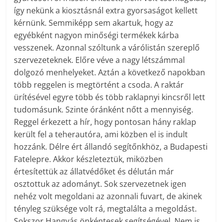
így nekünk a kiosztásnál extra gyorsaságot kellett
kérnünk. Semmiképp sem akartuk, hogy az
egyébként nagyon minőségi termékek kárba
vesszenek. Azonnal szóltunk a várólistán szereplő
szervezeteknek. Előre véve a nagy létszámmal
dolgozó menhelyeket. Aztán a következő napokban
több reggelen is megtörtént a csoda. A raktár
ürítésével egyre több és több raklapnyi kincsről lett
tudomásunk. Szinte óránként nőtt a mennyiség.
Reggel érkezett a hír, hogy pontosan hány raklap
került fel a teherautóra, ami közben el is indult
hozzánk. Délre ért állandó segítőnkhöz, a Budapesti
Fatelepre. Akkor készleteztük, miközben
értesítettük az állatvédőket és délután már
osztottuk az adományt. Sok szervezetnek igen
nehéz volt megoldani az azonnali fuvart, de akinek
tényleg szüksége volt rá, megtalálta a megoldást.
Sokszor Hangyás önkéntesek segítségével. Nem is