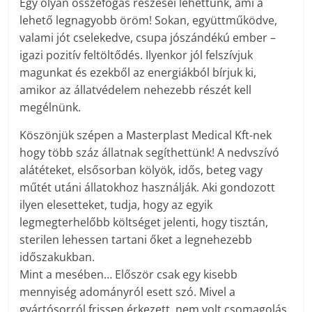
Egy olyan összefogás részesei lehettünk, ami a
lehető legnagyobb öröm! Sokan, együttműködve,
valami jót cselekedve, csupa jószándékú ember –
igazi pozitív feltöltődés. Ilyenkor jól felszívjuk
magunkat és ezekből az energiákból bírjuk ki,
amikor az állatvédelem nehezebb részét kell
megélnünk.
Köszönjük szépen a Masterplast Medical Kft-nek
hogy több száz állatnak segíthettünk! A nedvszívó
alátéteket, elsősorban kölyök, idős, beteg vagy
műtét utáni állatokhoz használják. Aki gondozott
ilyen elesetteket, tudja, hogy az egyik
legmegterhelőbb költséget jelenti, hogy tisztán,
sterilen lehessen tartani őket a legnehezebb
időszakukban.
Mint a mesében… Először csak egy kisebb
mennyiség adományról esett szó. Mivel a
gyártósorról frissen érkezett, nem volt csomagolás,