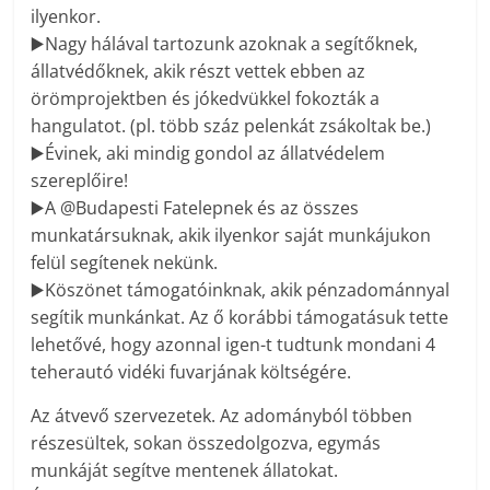
ilyenkor.
▶️
Nagy hálával tartozunk azoknak a segítőknek,
állatvédőknek, akik részt vettek ebben az
örömprojektben és jókedvükkel fokozták a
hangulatot. (pl. több száz pelenkát zsákoltak be.)
▶️
Évinek, aki mindig gondol az állatvédelem
szereplőire!
▶️
A @Budapesti Fatelepnek és az összes
munkatársuknak, akik ilyenkor saját munkájukon
felül segítenek nekünk.
▶️
Köszönet támogatóinknak, akik pénzadománnyal
segítik munkánkat. Az ő korábbi támogatásuk tette
lehetővé, hogy azonnal igen-t tudtunk mondani 4
teherautó vidéki fuvarjának költségére.
Az átvevő szervezetek. Az adományból többen
részesültek, sokan összedolgozva, egymás
munkáját segítve mentenek állatokat.