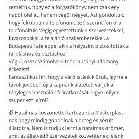
reméltük, hogy ez a forgatókönyv nem csak egy
napot ölel át, hanem végül négyet. Azt gondoltuk,
hogy felrobban a telefonunk. Szó szerint forróra
telefonáltuk. Végig egyeztettünk a szervezetekkel,
fuvarosokkal, a felajánló szakemberekkel, a
Budapesti Fateleppel akik a helyszínt biztosították a
tároláshoz és osztáshoz.
Végül, összeszámolva 4 teherautónyi adomány
érkezett!
Fantasztikus hír, hogy a várólistánk kiürült, így ha a
távoli jövőben újra kapnánk alátétet, várjuk a
tényleges használók feliratkozását. Ugye milyen
szuper ezt leírni?
🎁
Hatalmas köszönettel tartozunk a Masterplast-
nak hogy mindig gondolnak a beteg és sérült
állatokra. Nem is tudjuk leírni a hatalmas örömet,
amit az állatvédő szervezetek közvetítenek felénk