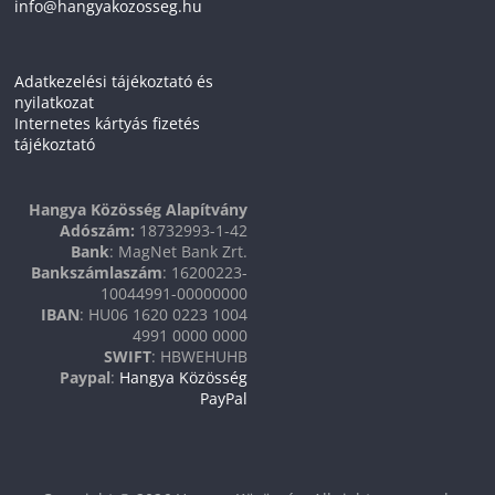
info@hangyakozosseg.hu
Adatkezelési tájékoztató és
nyilatkozat
Internetes kártyás fizetés
tájékoztató
Hangya Közösség Alapítvány
Adószám:
18732993-1-42
Bank
: MagNet Bank Zrt.
Bankszámlaszám
: 16200223-
10044991-00000000
IBAN
: HU06 1620 0223 1004
4991 0000 0000
SWIFT
: HBWEHUHB
Paypal
:
Hangya Közösség
PayPal