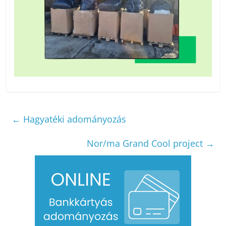
←
Hagyatéki adományozás
Nor/ma Grand Cool project
→