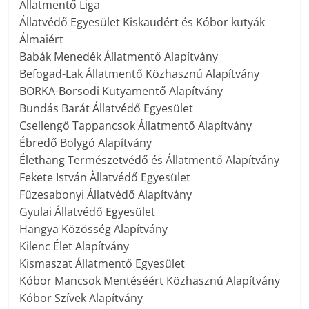
Állatmentő Liga
Állatvédő Egyesület Kiskaudért és Kóbor kutyák
Álmaiért
Babák Menedék Állatmentő Alapítvány
Befogad-Lak Állatmentő Közhasznú Alapítvány
BORKA-Borsodi Kutyamentő Alapítvány
Bundás Barát Állatvédő Egyesület
Csellengő Tappancsok Állatmentő Alapítvány
Ébredő Bolygó Alapítvány
Élethang Természetvédő és Állatmentő Alapítvány
Fekete István Àllatvédő Egyesület
Füzesabonyi Állatvédő Alapítvány
Gyulai Állatvédő Egyesület
Hangya Közösség Alapítvány
Kilenc Élet Alapítvány
Kismaszat Állatmentő Egyesület
Kóbor Mancsok Mentéséért Közhasznú Alapítvány
Kóbor Szívek Alapítvány