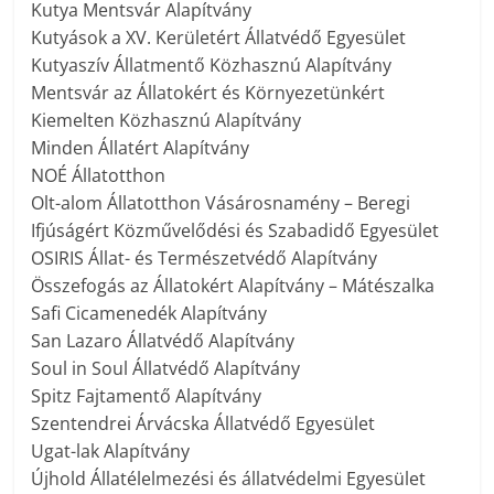
Kutya Mentsvár Alapítvány
Kutyások a XV. Kerületért Állatvédő Egyesület
Kutyaszív Állatmentő Közhasznú Alapítvány
Mentsvár az Állatokért és Környezetünkért
Kiemelten Közhasznú Alapítvány
Minden Állatért Alapítvány
NOÉ Állatotthon
Olt-alom Állatotthon Vásárosnamény – Beregi
Ifjúságért Közművelődési és Szabadidő Egyesület
OSIRIS Állat- és Természetvédő Alapítvány
Összefogás az Állatokért Alapítvány – Mátészalka
Safi Cicamenedék Alapítvány
San Lazaro Állatvédő Alapítvány
Soul in Soul Állatvédő Alapítvány
Spitz Fajtamentő Alapítvány
Szentendrei Árvácska Állatvédő Egyesület
Ugat-lak Alapítvány
Újhold Állatélelmezési és állatvédelmi Egyesület