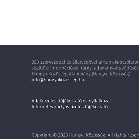
350 szervezettel és állatvédővel tartunk kapcsolato
segítjük: információval, tárgyi adományok gyűjtésév
Hangya Közösség Alapítvány (Hangya Közösség)
info@hangyakozosseg.hu
Adatkezelési tájékoztató és nyilatkozat
Internetes kártyás fizetés tájékoztató
Copyright © 2026
Hangya Közösség
. All rights rese