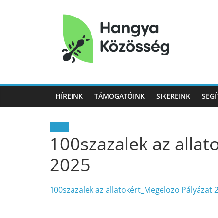
Hangya
Közösség
HÍREINK
TÁMOGATÓINK
SIKEREINK
SEGÍ
Hangya
Közösség
Hírek
100szazalek az allat
2025
100szazalek az allatokért_Megelozo Pályázat 