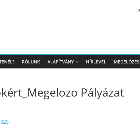
Ha
TENÉL?
RÓLUNK
ALAPÍTVÁNY
HÍRLEVÉL
MEGELŐZÉS
okért_Megelozo Pályázat
2025