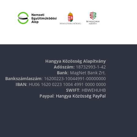
Hangya Közösség Alapítvány
Adószám:
18732993-1-42
Bank
: MagNet Bank Zrt.
Bankszámlaszám
: 16200223-10044991-00000000
IBAN
: HU06 1620 0223 1004 4991 0000 0000
SWIFT
: HBWEHUHB
Paypal
:
Hangya Közösség PayPal