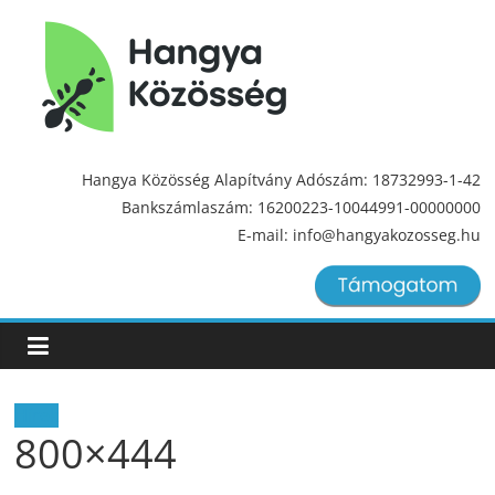
Hangya
Közösség
Hangya Közösség Alapítvány Adószám: 18732993-1-42
Bankszámlaszám: 16200223-10044991-00000000
Hangya
E-mail: info@hangyakozosseg.hu
Közösség
Hírek
800×444