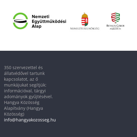
350 szervezettel és
állatvédővel tartunk
kapcsolatot, az ő
munkájukat segítjük:
információval, tárgyi
adományok gyűjtésével.
Hangya Közösség
Alapítvány (Hangya
Közösség)
info@hangyakozosseg.hu