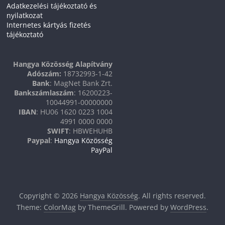
Adatkezelési tájékoztató és
nyilatkozat
Internetes kártyás fizetés
tájékoztató
Hangya Közösség Alapítvány
Adószám:
18732993-1-42
Bank
: MagNet Bank Zrt.
Bankszámlaszám
: 16200223-
10044991-00000000
IBAN
: HU06 1620 0223 1004
4991 0000 0000
SWIFT
: HBWEHUHB
Paypal
:
Hangya Közösség
PayPal
Copyright © 2026
Hangya Közösség
. All rights reserved.
Theme:
ColorMag
by ThemeGrill. Powered by
WordPress
.