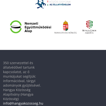
350 szervezettel és
állatvédővel tartunk
kapcsolatot, az ő
munkájukat segítjük:
információval, tárgyi
adományok gyűjtésével.
Hangya Közösség
Alapítvány (Hangya
Közösség)
info@hangyakozosseg.hu