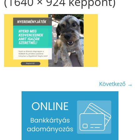
(1640 × 924 képpont)
Következő →