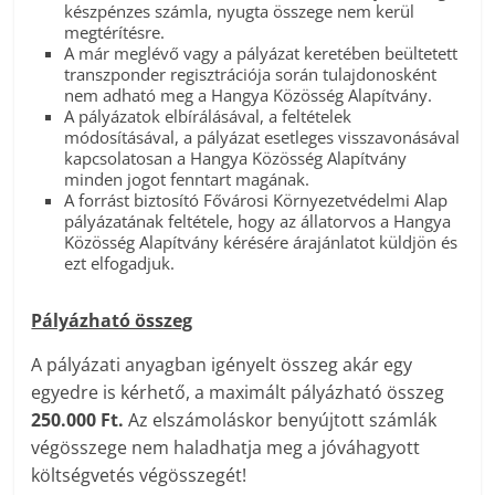
készpénzes számla, nyugta összege nem kerül
megtérítésre.
A már meglévő vagy a pályázat keretében beültetett
transzponder regisztrációja során tulajdonosként
nem adható meg a Hangya Közösség Alapítvány.
A pályázatok elbírálásával, a feltételek
módosításával, a pályázat esetleges visszavonásával
kapcsolatosan a Hangya Közösség Alapítvány
minden jogot fenntart magának.
A forrást biztosító Fővárosi Környezetvédelmi Alap
pályázatának feltétele, hogy az állatorvos a Hangya
Közösség Alapítvány kérésére árajánlatot küldjön és
ezt elfogadjuk.
Pályázható összeg
A pályázati anyagban igényelt összeg akár egy
egyedre is kérhető, a maximált pályázható összeg
250.000 Ft.
Az elszámoláskor benyújtott számlák
végösszege nem haladhatja meg a jóváhagyott
költségvetés végösszegét!