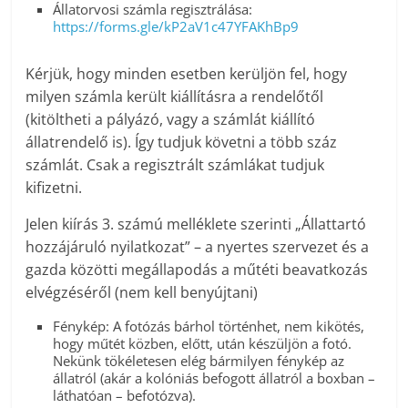
Állatorvosi számla regisztrálása:
https://forms.gle/kP2aV1c47YFAKhBp9
Kérjük, hogy minden esetben kerüljön fel, hogy
milyen számla került kiállításra a rendelőtől
(kitöltheti a pályázó, vagy a számlát kiállító
állatrendelő is). Így tudjuk követni a több száz
számlát. Csak a regisztrált számlákat tudjuk
kifizetni.
Jelen kiírás 3. számú melléklete szerinti „Állattartó
hozzájáruló nyilatkozat” – a nyertes szervezet és a
gazda közötti megállapodás a műtéti beavatkozás
elvégzéséről (nem kell benyújtani)
Fénykép: A fotózás bárhol történhet, nem kikötés,
hogy műtét közben, előtt, után készüljön a fotó.
Nekünk tökéletesen elég bármilyen fénykép az
állatról (akár a kolóniás befogott állatról a boxban –
láthatóan – befotózva).