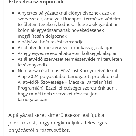
Értékelési szempontok
A nyertes pályázatoknál előnyt élveznek azok a
szervezetek, amelyek Budapest természetvédelmi
területein tevékenykednek, illetve akik gazdátlan
kolóniák egyedszámának növekedésének
megállításán dolgoznak
A pályázat beérkezési sorrendje
Az állatvédelmi szervezet munkássága alapján
Az egy egyedre eső állatorvosi költségek alapján
Az állatvédő szervezet természetvédelmi területen
tevékenykedik
Nem vesz részt más Fővárosi Környezetvédelmi
Alap 2024 pályázatából támogatott projekten (pl.
Állatvédők Szövetsége – Macska Ivartalanítási
Programján). Ezzel lehetőséget szeretnénk adni,
hogy minél több szervezet részesüljön
támogatásban.
A pályázati keret kimerülésekor leállítjuk a
jelentkezést, hogy megkíméljük a felesleges
pályázástól a résztvevőket.