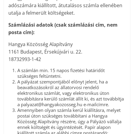
adószámára kiállított, átutalásos számla ellenében
utalja a felmerült költségeket.
Számlázási adatok (csak számlázási cím, nem
posta cím):
Hangya Közösség Alapítvány
1161 Budapest, Érsekújvári u. 22.
18732993-1-42
A számlán min. 15 napos fizetési határidőt
szükséges feltüntetni.
A pályázat szempontjából előnyt jelent, ha a
beavatkozásokról az állatorvosi rendelő
elektronikus számlát, vagy elektronikus úton
továbbításra kerülő számlát állít ki, és azt továbbítja
a palyazat@hangyakozosseg.hu e-mailcímre.
Amennyiben olyan számla kerül kiállításra, melyet
postai úton szükséges továbbítani a Hangya
Közösség Alapítvány részére, úgy a Pályázó vállalja
ennek költségét és ügyintézését. Papír alapon
kiállított számla az alábbi címre postázandó: