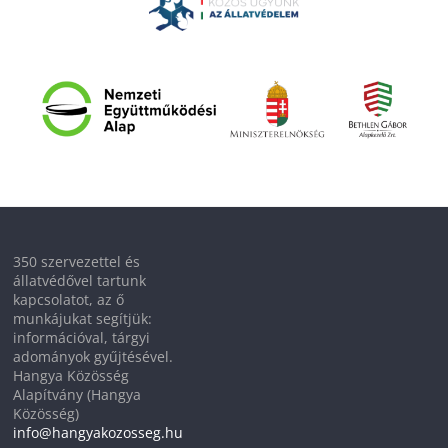
350 szervezettel és
állatvédővel tartunk
kapcsolatot, az ő
munkájukat segítjük:
információval, tárgyi
adományok gyűjtésével.
Hangya Közösség
Alapítvány (Hangya
Közösség)
info@hangyakozosseg.hu