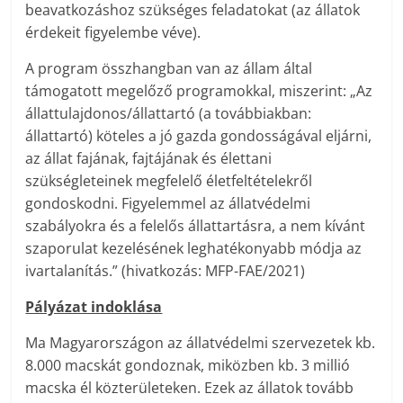
beavatkozáshoz szükséges feladatokat (az állatok
érdekeit figyelembe véve).
A program összhangban van az állam által
támogatott megelőző programokkal, miszerint: „Az
állattulajdonos/állattartó (a továbbiakban:
állattartó) köteles a jó gazda gondosságával eljárni,
az állat fajának, fajtájának és élettani
szükségleteinek megfelelő életfeltételekről
gondoskodni. Figyelemmel az állatvédelmi
szabályokra és a felelős állattartásra, a nem kívánt
szaporulat kezelésének leghatékonyabb módja az
ivartalanítás.” (hivatkozás: MFP-FAE/2021)
Pályázat indoklása
Ma Magyarországon az állatvédelmi szervezetek kb.
8.000 macskát gondoznak, miközben kb. 3 millió
macska él közterületeken. Ezek az állatok tovább