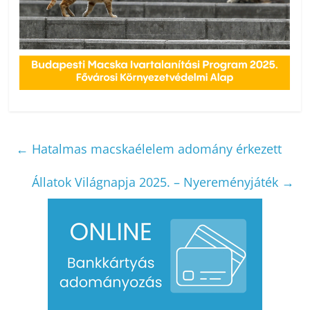
←
Hatalmas macskaélelem adomány érkezett
Állatok Világnapja 2025. – Nyereményjáték
→