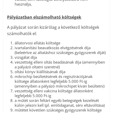
használja,
Pályázatban elszámolható költségek
A pályázat során kizárólag a következő költségek
számolhatók el:
állatorvosi ellátás költsége
ivartalanítási beavatkozás elvégzésének díja
(beleértve az altatáshoz szükséges gyógyszerek díját)
vizsgálat díja
veszettség elleni oltás beadásának díja (amennyiben
a pályázó oltatni szeretné)
oltási könyv kiállításának díja
mikrochip beültetésének és regisztrációjának
költsége állatonként legfeljebb 5.000 Ft-ig
(amennyiben a pályázó mikrochipet kíván beültetni)
veszettség elleni vakcina költsége állatonként
legfeljebb 5.000 Ft-ig
a műtét során feltárt egyéb betegségek kezelését
külön jelezni kell (pl. emlődaganat, sérv eltávolítása)
műtétet követően szükséges gyógyszerek költsége