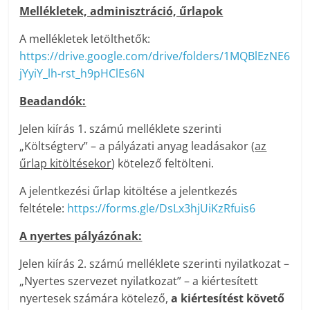
Mellékletek, adminisztráció, űrlapok
A mellékletek letölthetők:
https://drive.google.com/drive/folders/1MQBlEzNE6
jYyiY_lh-rst_h9pHClEs6N
Beadandók:
Jelen kiírás 1. számú melléklete szerinti
„Költségterv” – a pályázati anyag leadásakor (
az
űrlap kitöltésekor
) kötelező feltölteni.
A jelentkezési űrlap kitöltése a jelentkezés
feltétele:
https://forms.gle/DsLx3hjUiKzRfuis6
A nyertes pályázónak:
Jelen kiírás 2. számú melléklete szerinti nyilatkozat –
„Nyertes szervezet nyilatkozat” – a kiértesített
nyertesek számára kötelező,
a kiértesítést követő