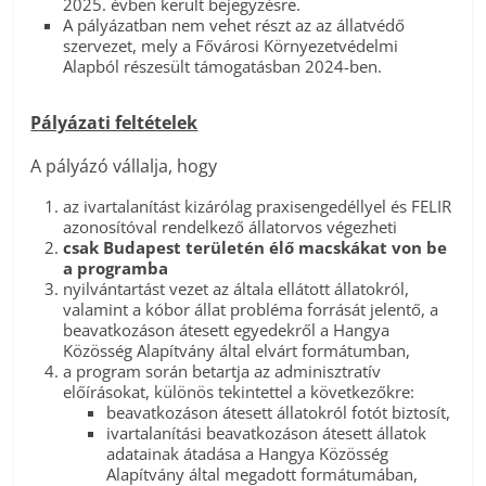
2025. évben került bejegyzésre.
A pályázatban nem vehet részt az az állatvédő
szervezet, mely a Fővárosi Környezetvédelmi
Alapból részesült támogatásban 2024-ben.
Pályázati feltételek
A pályázó vállalja, hogy
az ivartalanítást kizárólag praxisengedéllyel és FELIR
azonosítóval rendelkező állatorvos végezheti
csak Budapest területén élő macskákat von be
a programba
nyilvántartást vezet az általa ellátott állatokról,
valamint a kóbor állat probléma forrását jelentő, a
beavatkozáson átesett egyedekről a Hangya
Közösség Alapítvány által elvárt formátumban,
a program során betartja az adminisztratív
előírásokat, különös tekintettel a következőkre:
beavatkozáson átesett állatokról fotót biztosít,
ivartalanítási beavatkozáson átesett állatok
adatainak átadása a Hangya Közösség
Alapítvány által megadott formátumában,