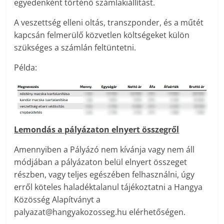
egyedenként történő számlakiállítást.
A veszettség elleni oltás, transzponder, és a műtét
kapcsán felmerülő közvetlen költségeket külön
szükséges a számlán feltüntetni.
Példa:
Lemondás a pályázaton elnyert összegről
Amennyiben a Pályázó nem kívánja vagy nem áll
módjában a pályázaton belül elnyert összeget
részben, vagy teljes egészében felhasználni, úgy
erről köteles haladéktalanul tájékoztatni a Hangya
Közösség Alapítványt a
palyazat@hangyakozosseg.hu elérhetőségen.