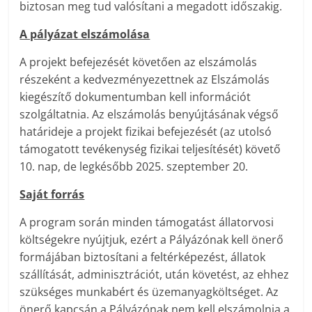
biztosan meg tud valósítani a megadott időszakig.
A pályázat elszámolása
A projekt befejezését követően az elszámolás
részeként a kedvezményezettnek az Elszámolás
kiegészítő dokumentumban kell információt
szolgáltatnia. Az elszámolás benyújtásának végső
határideje a projekt fizikai befejezését (az utolsó
támogatott tevékenység fizikai teljesítését) követő
10. nap, de legkésőbb 2025. szeptember 20.
Saját forrás
A program során minden támogatást állatorvosi
költségekre nyújtjuk, ezért a Pályázónak kell önerő
formájában biztosítani a feltérképezést, állatok
szállítását, adminisztrációt, után követést, az ehhez
szükséges munkabért és üzemanyagköltséget. Az
önerő kapcsán a Pályázónak nem kell elszámolnia a