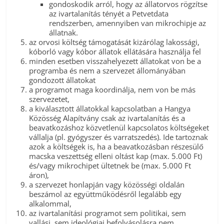
gondoskodik arról, hogy az állatorvos rögzítse
az ivartalanítás tényét a Petvetdata
rendszerben, amennyiben van mikrochipje az
állatnak.
az orvosi költség támogatását kizárólag lakossági,
kóborló vagy kóbor állatok ellátására használja fel
minden esetben visszahelyezett állatokat von be a
programba és nem a szervezet állományában
gondozott állatokat
a programot maga koordinálja, nem von be más
szervezetet,
a kiválasztott állatokkal kapcsolatban a Hangya
Közösség Alapítvány csak az ivartalanítás és a
beavatkozáshoz közvetlenül kapcsolatos költségeket
vállalja (pl. gyógyszer és varratszedés). Ide tartoznak
azok a költségek is, ha a beavatkozásban részesülő
macska veszettség elleni oltást kap (max. 5.000 Ft)
és/vagy mikrochipet ültetnek be (max. 5.000 Ft
áron),
a szervezet honlapján vagy közösségi oldalán
beszámol az együttműködésről legalább egy
alkalommal,
az ivartalanítási programot sem politikai, sem
vallási, sem ideológiai befolyásolásra nem