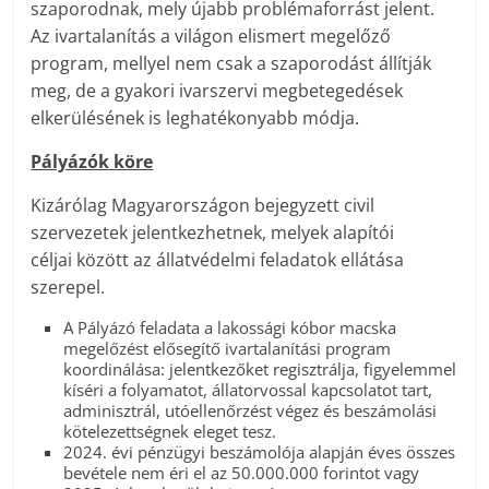
szaporodnak, mely újabb problémaforrást jelent.
Az ivartalanítás a világon elismert megelőző
program, mellyel nem csak a szaporodást állítják
meg, de a gyakori ivarszervi megbetegedések
elkerülésének is leghatékonyabb módja.
Pályázók köre
Kizárólag Magyarországon bejegyzett civil
szervezetek jelentkezhetnek, melyek alapítói
céljai között az állatvédelmi feladatok ellátása
szerepel.
A Pályázó feladata a lakossági kóbor macska
megelőzést elősegítő ivartalanítási program
koordinálása: jelentkezőket regisztrálja, figyelemmel
kíséri a folyamatot, állatorvossal kapcsolatot tart,
adminisztrál, utóellenőrzést végez és beszámolási
kötelezettségnek eleget tesz.
2024. évi pénzügyi beszámolója alapján éves összes
bevétele nem éri el az 50.000.000 forintot vagy