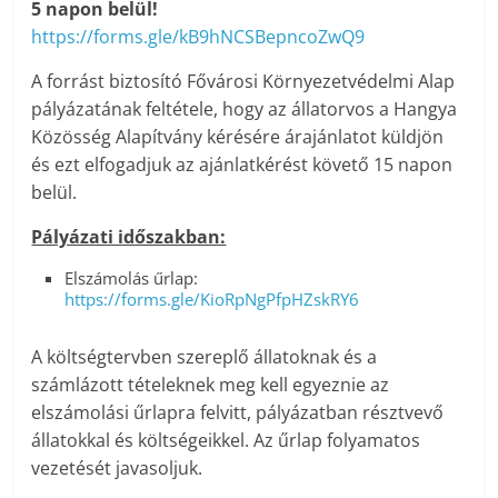
5 napon belül!
h
ttps://forms.gle/kB9hNCSBepncoZwQ9
A forrást biztosító Fővárosi Környezetvédelmi Alap
pályázatának feltétele, hogy az állatorvos a Hangya
Közösség Alapítvány kérésére árajánlatot küldjön
és ezt elfogadjuk az ajánlatkérést követő 15 napon
belül.
Pályázati időszakban:
Elszámolás űrlap:
https://forms.gle/KioRpNgPfpHZskRY6
A költségtervben szereplő állatoknak és a
számlázott tételeknek meg kell egyeznie az
elszámolási űrlapra felvitt, pályázatban résztvevő
állatokkal és költségeikkel. Az űrlap folyamatos
vezetését javasoljuk.