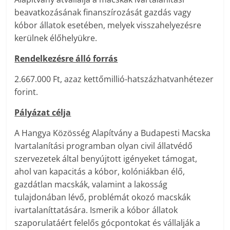
beavatkozásának finanszírozását gazdás vagy
kóbor állatok esetében, melyek visszahelyezésre
kerülnek élőhelyükre.
Rendelkezésre álló forrás
2.667.000 Ft, azaz kettőmillió-hatszázhatvanhétezer
forint.
Pályázat célja
A Hangya Közösség Alapítvány a Budapesti Macska
Ivartalanítási programban olyan civil állatvédő
szervezetek által benyújtott igényeket támogat,
ahol van kapacitás a kóbor, kolóniákban élő,
gazdátlan macskák, valamint a lakosság
tulajdonában lévő, problémát okozó macskák
ivartalaníttatására. Ismerik a kóbor állatok
szaporulatáért felelős gócpontokat és vállalják a