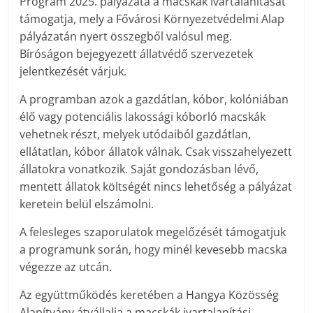
Program 2025. pályázata a macskák ivartalanítását
támogatja, mely a Fővárosi Környezetvédelmi Alap
pályázatán nyert összegből valósul meg.
Bíróságon bejegyezett állatvédő szervezetek
jelentkezését várjuk.
A programban azok a gazdátlan, kóbor, kolóniában
élő vagy potenciális lakossági kóborló macskák
vehetnek részt, melyek utódaiból gazdátlan,
ellátatlan, kóbor állatok válnak. Csak visszahelyezett
állatokra vonatkozik. Saját gondozásban lévő,
mentett állatok költségét nincs lehetőség a pályázat
keretein belül elszámolni.
A felesleges szaporulatok megelőzését támogatjuk
a programunk során, hogy minél kevesebb macska
végezze az utcán.
Az együttműködés keretében a Hangya Közösség
Alapítvány átvállalja a macskák ivartalanítási