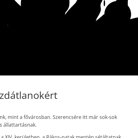
azdátlanokért
nk, mint a fővárosban. Szerencsére itt már sok-sok
s állattartásnak.
k a XIV. kerületben, a Rákos-patak mentén sétáltatnak,