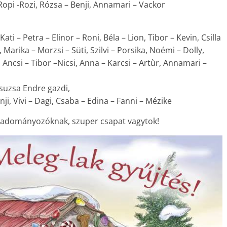
– Ropi -Rozi, Rózsa – Benji, Annamari – Vackor
 Kati – Petra – Elinor – Roni, Béla – Lion, Tibor – Kevin, Csilla
r, Marika – Morzsi – Süti, Szilvi – Porsika, Noémi – Dolly,
 Ancsi – Tibor –Nicsi, Anna – Karcsi – Artùr, Annamari –
 Zsuzsa Endre gazdi,
nji, Vivi – Dagi, Csaba – Edina – Fanni – Mézike
 adományozóknak, szuper csapat vagytok!