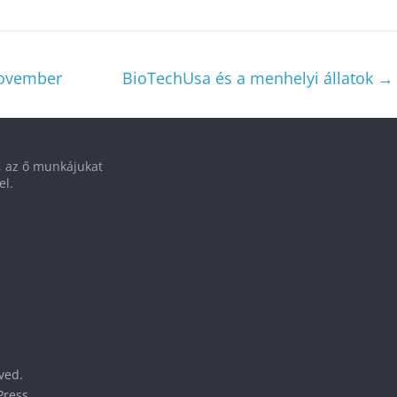
november
BioTechUsa és a menhelyi állatok
→
t, az ő munkájukat
el.
rved.
ress
.