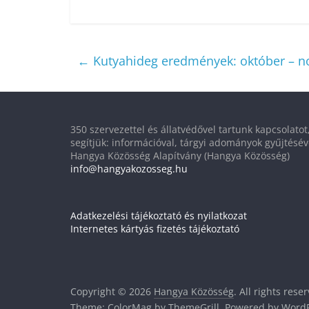
←
Kutyahideg eredmények: október – 
350 szervezettel és állatvédővel tartunk kapcsolato
segítjük: információval, tárgyi adományok gyűjtésév
Hangya Közösség Alapítvány (Hangya Közösség)
info@hangyakozosseg.hu
Adatkezelési tájékoztató és nyilatkozat
Internetes kártyás fizetés tájékoztató
Copyright © 2026
Hangya Közösség
. All rights rese
Theme:
ColorMag
by ThemeGrill. Powered by
WordP