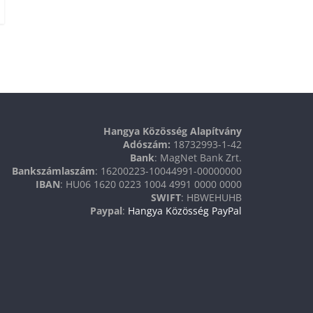
Hangya Közösség Alapítvány
Adószám:
18732993-1-42
Bank
: MagNet Bank Zrt.
Bankszámlaszám
: 16200223-10044991-00000000
IBAN
: HU06 1620 0223 1004 4991 0000 0000
SWIFT
: HBWEHUHB
Paypal
:
Hangya Közösség PayPal