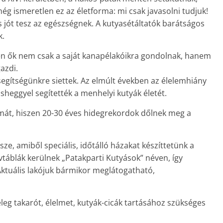
g ismeretlen ez az életforma: mi csak javasolni tudjuk!
g is jót tesz az egészségnek. A kutyasétáltatók barátságos
k.
en ők nem csak a saját kanapélakóikra gondolnak, hanem
gazdi.
egítségünkre siettek. Az elmúlt években az élelemhiány
sheggyel segítették a menhelyi kutyák életét.
mát, hiszen 20-30 éves hidegrekordok dőlnek meg a
sze, amiből speciális, időtálló házakat készíttetünk a
áblák kerülnek „Patakparti Kutyások” néven, így
Aktuális lakójuk bármikor meglátogatható,
leg takarót, élelmet, kutyák-cicák tartásához szükséges