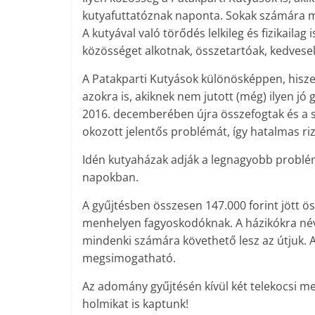
kutyafuttatóznak naponta. Sokak számára mé
A kutyával való törődés lelkileg és fizikaila
közösséget alkotnak, összetartóak, kedvese
A Patakparti Kutyások különösképpen, hisz
azokra is, akiknek nem jutott (még) ilyen jó 
2016. decemberében újra összefogtak és a s
okozott jelentős problémát, így hatalmas riz
Idén kutyaházak adják a legnagyobb problé
napokban.
A gyűjtésben összesen 147.000 forint jött ös
menhelyen fagyoskodóknak. A házikókra névt
mindenki számára követhető lesz az útjuk. 
megsimogatható.
Az adomány gyűjtésén kívül két telekocsi me
holmikat is kaptunk!