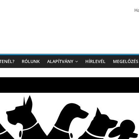
Ha
TENÉL?
RÓLUNK
ALAPÍTVÁNY
HÍRLEVÉL
MEGELŐZÉS