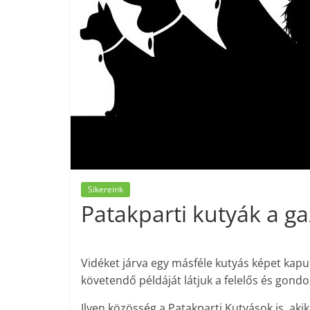
Sikereink
Patakparti kutyák a g
Vidéket járva egy másféle kutyás képet kapu
követendő példáját látjuk a felelős és gondo
Ilyen közösség a Patakparti Kutyások is, aki