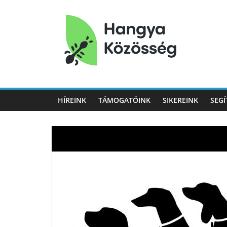
Hangya
Közösség
HÍREINK
TÁMOGATÓINK
SIKEREINK
SEGÍ
Hangya
Közösség