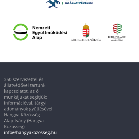
350 szervezettel és
állatvédővel tartunk
kapcsolatot, az ő
munkájukat segítjük:
információval, tárgyi
adományok gyűjtésével.
Hangya Közösség
Alapítvány (Hangya
Közösség)
info@hangyakozosseg.hu