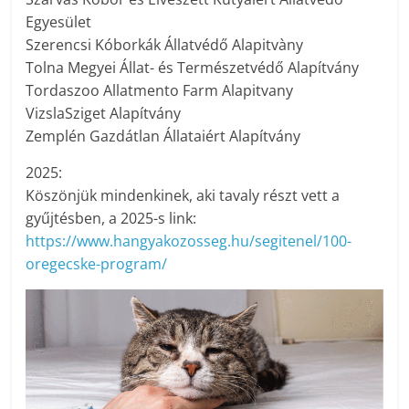
Egyesület
Szerencsi Kóborkák Állatvédő Alapitvàny
Tolna Megyei Állat- és Természetvédő Alapítvány
Tordaszoo Allatmento Farm Alapitvany
VizslaSziget Alapítvány
Zemplén Gazdátlan Állataiért Alapítvány
2025:
Köszönjük mindenkinek, aki tavaly részt vett a
gyűjtésben, a 2025-s link:
https://www.hangyakozosseg.hu/segitenel/100-
oregecske-program/