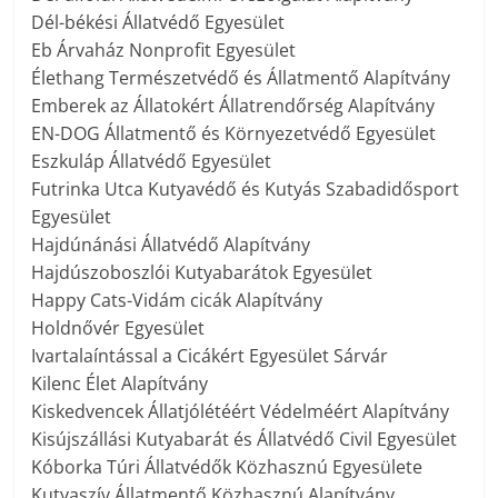
Dél-békési Állatvédő Egyesület
Eb Árvaház Nonprofit Egyesület
Élethang Természetvédő és Állatmentő Alapítvány
Emberek az Állatokért Állatrendőrség Alapítvány
EN-DOG Állatmentő és Környezetvédő Egyesület
Eszkuláp Állatvédő Egyesület
Futrinka Utca Kutyavédő és Kutyás Szabadidősport
Egyesület
Hajdúnánási Állatvédő Alapítvány
Hajdúszoboszlói Kutyabarátok Egyesület
Happy Cats-Vidám cicák Alapítvány
Holdnővér Egyesület
Ivartalaíntással a Cicákért Egyesület Sárvár
Kilenc Élet Alapítvány
Kiskedvencek Állatjólétéért Védelméért Alapítvány
Kisújszállási Kutyabarát és Állatvédő Civil Egyesület
Kóborka Túri Állatvédők Közhasznú Egyesülete
Kutyaszív Állatmentő Közhasznú Alapítvány