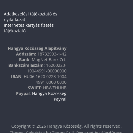
Adatkezelési tájékoztató és
nyilatkozat
Internetes kártyás fizetés
tájékoztató
Hangya Közösség Alapítvány
Adószám:
18732993-1-42
Bank
: MagNet Bank Zrt.
Bankszámlaszám
: 16200223-
10044991-00000000
IBAN
: HU06 1620 0223 1004
4991 0000 0000
SWIFT
: HBWEHUHB
Paypal
:
Hangya Közösség
PayPal
Copyright © 2026
Hangya Közösség
. All rights reserved.
Theme:
ColorMag
by ThemeGrill. Powered by
WordPress
.