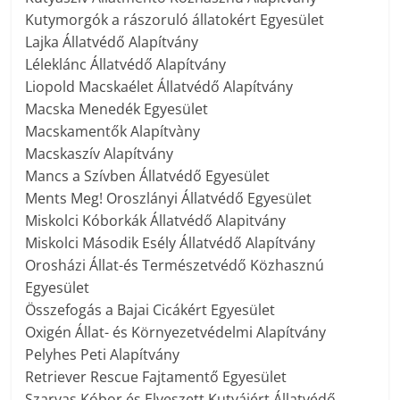
Kutymorgók a rászoruló állatokért Egyesület
Lajka Állatvédő Alapítvány
Léleklánc Állatvédő Alapítvány
Liopold Macskaélet Állatvédő Alapítvány
Macska Menedék Egyesület
Macskamentők Alapítvàny
Macskaszív Alapítvány
Mancs a Szívben Állatvédő Egyesület
Ments Meg! Oroszlányi Állatvédő Egyesület
Miskolci Kóborkák Állatvédő Alapitvány
Miskolci Második Esély Állatvédő Alapítvány
Orosházi Állat-és Természetvédő Közhasznú
Egyesület
Összefogás a Bajai Cicákért Egyesület
Oxigén Állat- és Környezetvédelmi Alapítvány
Pelyhes Peti Alapítvány
Retriever Rescue Fajtamentő Egyesület
Szarvas Kóbor és Elveszett Kutyáiért Állatvédő