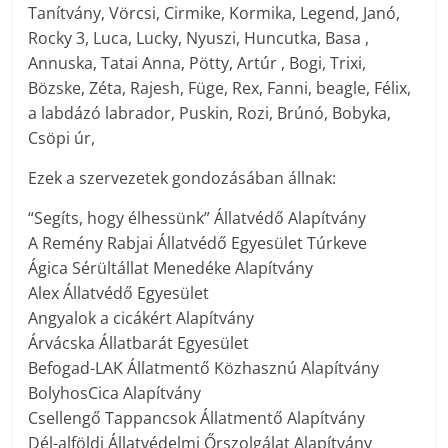
Tanítvány, Vörcsi, Cirmike, Kormika, Legend, Janó,
Rocky 3, Luca, Lucky, Nyuszi, Huncutka, Basa ,
Annuska, Tatai Anna, Pötty, Artúr , Bogi, Trixi,
Bözske, Zéta, Rajesh, Füge, Rex, Fanni, beagle, Félix,
a labdázó labrador, Puskin, Rozi, Brúnó, Bobyka,
Csöpi úr,
Ezek a szervezetek gondozásában állnak:
“Segíts, hogy élhessünk” Állatvédő Alapítvány
A Remény Rabjai Állatvédő Egyesület Túrkeve
Ágica Sérültállat Menedéke Alapítvány
Alex Állatvédő Egyesület
Angyalok a cicákért Alapítvány
Árvácska Állatbarát Egyesület
Befogad-LAK Állatmentő Közhasznú Alapítvány
BolyhosCica Alapítvány
Csellengő Tappancsok Állatmentő Alapítvány
Dél-alföldi Állatvédelmi Őrszolgálat Alapítvány