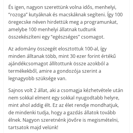
És igen, nagyon szerettünk volna idős, menhelyi,
“rozoga” kutyáknak és macskáknak segíteni. Így 100
öregecske néven hirdettük meg a programunkat,
amelybe 100 menhelyi állatnak tudtunk
összekészíteni egy “egészséges” csomagot.
Az adomány összegét elosztottuk 100-al, így
minden álltanak több, mint 30 ezer forint értékű
ajándékcsomagot állítottunk össze azokból a
termékekből, amire a gondozója szerint a
legnagyobb szüksége van.
Sajnos volt 2 állat, aki a csomagja kézhetvétele után
nem sokkal elment egy sokkal nyugodtabb helyre,
mint ahol addig élt. Ez az élet rendje mondhatjuk,
de mindenki tudja, hogy a gazdás állatok tovább
élnek. Nagyon szeretnénk jövőre is megismételni,
tartsatok majd velünk!