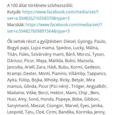
A 100 állat története szívhezszóló:
Kutyák:
https://www.facebook.com/media/set/?
set=a.594826216558370&type=3
Macskák:
https://www.facebook.com/media/set/?
set=a.594827609891564&type=3
Ők vettek részt a gyűjtésben: Diesel, Gyöngy, Paulo,
Bogyó papi, Lujza mama, Spedoo, Lucky, Málna,
Titán, Füles, Szivárvány mami, Báró, Morzsi, Tyson,
Dáriusz, Picur, Maya, Matilda, Buksi, Mazsola,
Jancsika, Ariell, Zara, Hádi, Bubu, Kormi, Gedeon,
Krampi, Dexter, Monti, Pianino, Villámby, Tappancs,
Ayita, Fülöp, Bojka, Whisky, Ricky, Betyár, Mira
mamus, Glinda, Picur (Pici néni) , Tróger, Angyalbőr,
Madame, Vilike, Borzi, Hektor, Mami, Chip , Beni,
Husi, Amy, Sonó, Honda, Popeye, Böbe, Gibbon,
Sanyimanó, Maszat, Csongor, Marvel, Eyes, Janika,
Leopold, Tatu, Cloé, Cirmi, Bandika, Kormika, Jenny,