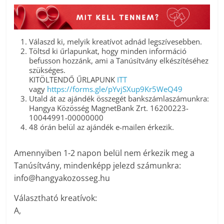
Válaszd ki, melyik kreatívot adnád legszívesebben.
Töltsd ki űrlapunkat, hogy minden információ
befusson hozzánk, ami a Tanúsítvány elkészítéséhez
szükséges.
KITÖLTENDŐ ŰRLAPUNK
ITT
vagy
https://forms.gle/pYvjSXup9Kr5WeQ49
Utald át az ajándék összegét bankszámlaszámunkra:
Hangya Közösség MagnetBank Zrt. 16200223-
10044991-00000000
48 órán belül az ajándék e-mailen érkezik.
Amennyiben 1-2 napon belül nem érkezik meg a
Tanúsítvány, mindenképp jelezd számunkra:
info@hangyakozosseg.hu
Választható kreatívok:
A,