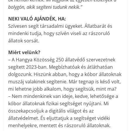
bolygón, akik segíteni tudunk nekik.”
NEKI VALÓ AJÁNDÉK, HA:
Szívesen segít társadalmi ügyeket. Állatbarát és
mindenki tudja, hogy szívén viseli az rászoruló
állatok sorsát.
Miért velünk?
– A Hangya Közösség 250 állatvédő szervezetnek
segített 2023-ban. Megbízhatóak és átláthatóan
dolgozunk. Hiszünk abban, hogy a kóbor állatoknak
muszáj valakinek segítenie. Már tegnap is késő volt,
mi lehetne jobb alkalom, hogy segítsük, mint ma?
– Nem mindenkinek van ideje, kedve, lehetősége a
kóbor állatoknak fizikai segítséget nyújtani. Mi
összekapcsoljuk a digitális világot és az
állatvédelmet. És eljuttatjuk a segítséget vidéki
menhelyekre, mentett és rászoruló állatoknak.