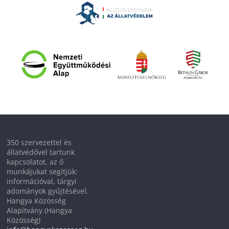
350 szervezettel és
állatvédővel tartunk
kapcsolatot, az ő
munkájukat segítjük:
információval, tárgyi
adományok gyűjtésével.
Hangya Közösség
Alapítvány (Hangya
Közösség)