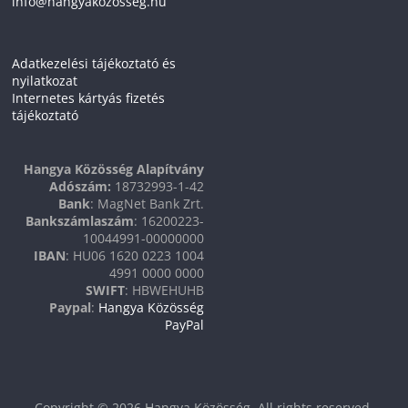
info@hangyakozosseg.hu
Adatkezelési tájékoztató és
nyilatkozat
Internetes kártyás fizetés
tájékoztató
Hangya Közösség Alapítvány
Adószám:
18732993-1-42
Bank
: MagNet Bank Zrt.
Bankszámlaszám
: 16200223-
10044991-00000000
IBAN
: HU06 1620 0223 1004
4991 0000 0000
SWIFT
: HBWEHUHB
Paypal
:
Hangya Közösség
PayPal
Copyright © 2026
Hangya Közösség
. All rights reserved.