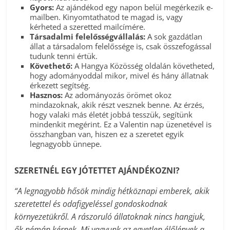
Gyors:
Az ajándékod egy napon belül megérkezik e-
mailben. Kinyomtathatod te magad is, vagy
kérheted a szeretted mailcímére.
Társadalmi felelősségvállalás:
A sok gazdátlan
állat a társadalom felelőssége is, csak összefogással
tudunk tenni értük.
Követhető:
A Hangya Közösség oldalán követheted,
hogy adományoddal mikor, mivel és hány állatnak
érkezett segítség.
Hasznos:
Az adományozás örömet okoz
mindazoknak, akik részt vesznek benne. Az érzés,
hogy valaki más életét jobbá tesszük, segítünk
mindenkit megérint. Ez a Valentin nap üzenetével is
összhangban van, hiszen ez a szeretet egyik
legnagyobb ünnepe.
SZERETNÉL EGY JÓTETTET AJÁNDÉKOZNI?
“A legnagyobb hősök mindig hétköznapi emberek, akik
szeretettel és odafigyeléssel gondoskodnak
környezetükről. A rászoruló állatoknak nincs hangjuk,
ők némán kérnek. Mi vagyunk az egyetlen élőlények a