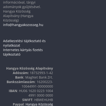
információval, tárgyi
adományok gyűjtésével.
Hangya Közösség
Alapítvány (Hangya
Közösség)
info@hangyakozosseg.hu
Adatkezelési tájékoztató és
nyilatkozat
Internetes kártyás fizetés
tájékoztató
Hangya Közösség Alapítvány
Adószám:
18732993-1-42
Bank
: MagNet Bank Zrt.
Bankszámlaszám
: 16200223-
10044991-00000000
IBAN
: HU06 1620 0223 1004
4991 0000 0000
SWIFT
: HBWEHUHB
Paypal
:
Hangya Közösség