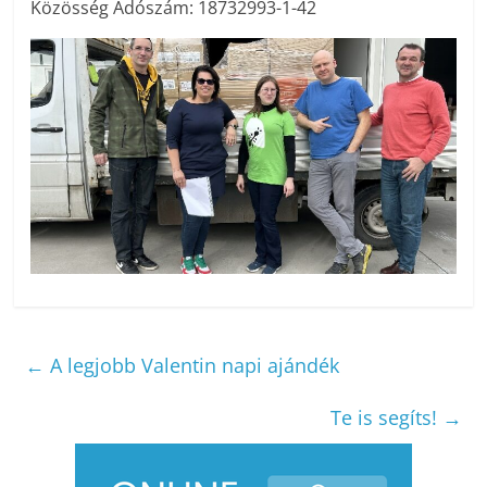
Közösség Adószám: 18732993-1-42
←
A legjobb Valentin napi ajándék
Te is segíts!
→