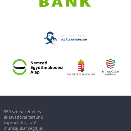
350 szervezettel és
állatvédővel tartunk
kapcsolatot, az ő
munkájukat segítjük: