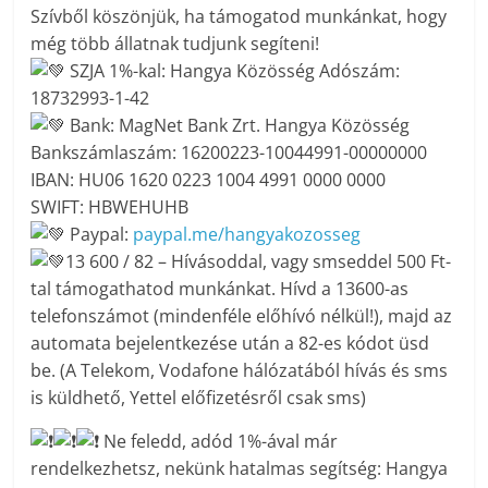
Szívből köszönjük, ha támogatod munkánkat, hogy
még több állatnak tudjunk segíteni!
SZJA 1%-kal: Hangya Közösség Adószám:
18732993-1-42
Bank: MagNet Bank Zrt. Hangya Közösség
Bankszámlaszám: 16200223-10044991-00000000
IBAN: HU06 1620 0223 1004 4991 0000 0000
SWIFT: HBWEHUHB
Paypal:
paypal.me/hangyakozosseg
13 600 / 82 – Hívásoddal, vagy smseddel 500 Ft-
tal támogathatod munkánkat. Hívd a 13600-as
telefonszámot (mindenféle előhívó nélkül!), majd az
automata bejelentkezése után a 82-es kódot üsd
be. (A Telekom, Vodafone hálózatából hívás és sms
is küldhető, Yettel előfizetésről csak sms)
Ne feledd, adód 1%-ával már
rendelkezhetsz, nekünk hatalmas segítség: Hangya