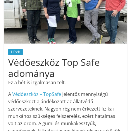
Hírek
Védőeszköz Top Safe
adománya
Ez a hét is izgalmasan telt.
A
Védőeszköz – TopSafe
jelentős mennyiségű
védőeszközt ajándékozott az állatvédő
szervezeteknek. Nagyon rég nem érkezett fizikai
munkához szükséges felszerelés, ezért hatalmas
volt az öröm. A gumi és munkakesztyűk,
szemüvegek, láthatósági mellények olyan eszközök,