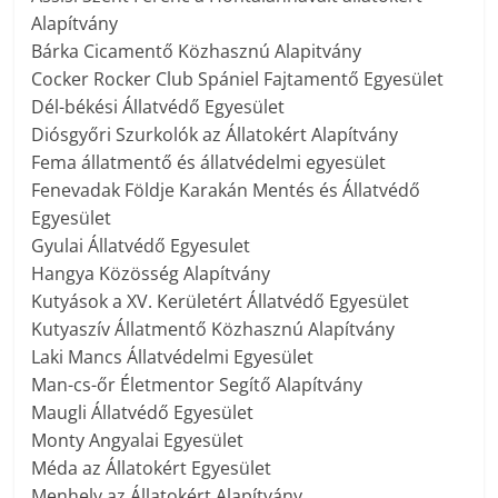
Alapítvány
Bárka Cicamentő Közhasznú Alapitvány
Cocker Rocker Club Spániel Fajtamentő Egyesület
Dél-békési Állatvédő Egyesület
Diósgyőri Szurkolók az Állatokért Alapítvány
Fema állatmentő és állatvédelmi egyesület
Fenevadak Földje Karakán Mentés és Állatvédő
Egyesület
Gyulai Állatvédő Egyesulet
Hangya Közösség Alapítvány
Kutyások a XV. Kerületért Állatvédő Egyesület
Kutyaszív Állatmentő Közhasznú Alapítvány
Laki Mancs Állatvédelmi Egyesület
Man-cs-őr Életmentor Segítő Alapítvány
Maugli Állatvédő Egyesület
Monty Angyalai Egyesület
Méda az Állatokért Egyesület
Menhely az Állatokért Alapítvány